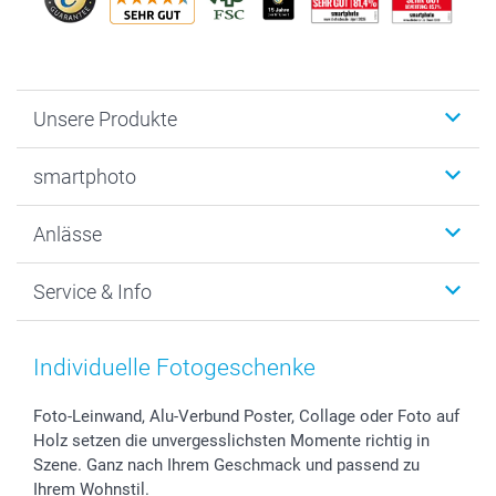
Unsere Produkte
Fotobücher
smartphoto
Fotogeschenke
Wanddekoration
Über uns
Anlässe
MyNameBook
Warum smartphoto
Foto-Grusskarten
Nachhaltigkeit
Weihnachten
Service & Info
Fotoabzüge, Fotos als Buch & Poster
Datenschutz
Neujahr
Smartphone & Tablet Cases
Cookie-Erklärung
Valentinstag
Kontakt & FAQ
Zubehör & Material
AGB
Muttertag
Anmelden /Registrieren
Individuelle Fotogeschenke
Foto-Kalender & Agenden
Impressum
Vatertag
Preise und Versandkosten
Sticker & Etiketten
Presse
Kommunion & Konfirmation
Lieferfristen
Foto-Leinwand, Alu-Verbund Poster, Collage oder Foto auf
Holz setzen die unvergesslichsten Momente richtig in
Geschenk-Gutscheine (PDF)
Partnerprogramme
Hochzeit
72h Lieferung
Szene. Ganz nach Ihrem Geschmack und passend zu
Investor Relations
Geburtstag
Zahlungsmöglichkeiten
Ihrem Wohnstil.