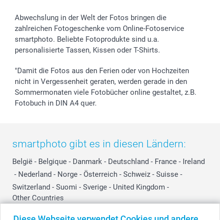
B2B smartbusiness
Geburt
Sitemap
Widerrufsrecht
Zu allen Anlässen
Status der Bestellung
Abwechslung in der Welt der Fotos bringen die
smartfriends
zahlreichen Fotogeschenke vom Online-Fotoservice
smartphoto. Beliebte Fotoprodukte sind u.a.
smartgarantie
personalisierte Tassen, Kissen oder T-Shirts.
smartbonus
"Damit die Fotos aus den Ferien oder von Hochzeiten
nicht in Vergessenheit geraten, werden gerade in den
Sommermonaten viele Fotobücher online gestaltet, z.B.
Fotobuch in DIN A4 quer.
smartphoto gibt es in diesen Ländern:
België
-
Belgique
-
Danmark
-
Deutschland
-
France
-
Ireland
-
Nederland
-
Norge
-
Österreich
-
Schweiz
-
Suisse
-
Switzerland
-
Suomi
-
Sverige
-
United Kingdom
-
Other Countries
Diese Webseite verwendet Cookies und andere