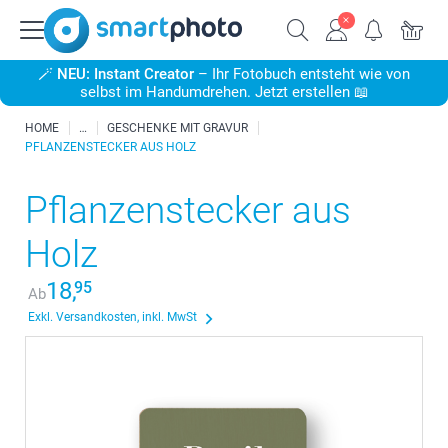
🪄
NEU: Instant Creator
– Ihr Fotobuch entsteht wie von
selbst im Handumdrehen. Jetzt erstellen 📖
HOME
GESCHENKE MIT GRAVUR
PFLANZENSTECKER AUS HOLZ
Pflanzenstecker aus
Holz
18,
95
Ab
Exkl. Versandkosten, inkl. MwSt