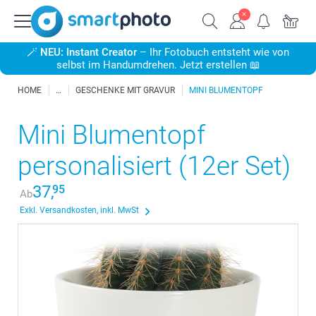
🪄
NEU: Instant Creator
– Ihr Fotobuch entsteht wie von
selbst im Handumdrehen. Jetzt erstellen 📖
HOME
GESCHENKE MIT GRAVUR
MINI BLUMENTOPF
Mini Blumentopf
personalisiert (12er Set)
37,
95
Ab
Exkl. Versandkosten, inkl. MwSt