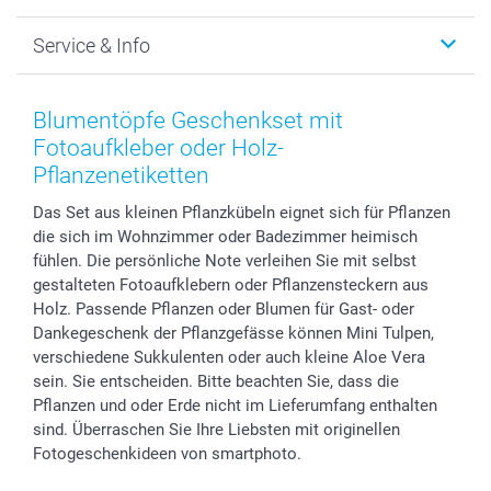
Foto-Grusskarten
Nachhaltigkeit
Weihnachten
Service & Info
Fotoabzüge, Fotos als Buch & Poster
Datenschutz
Neujahr
Smartphone & Tablet Cases
Cookie-Erklärung
Valentinstag
Kontakt & FAQ
Zubehör & Material
AGB
Muttertag
Anmelden /Registrieren
Blumentöpfe Geschenkset mit
Foto-Kalender & Agenden
Impressum
Vatertag
Preise und Versandkosten
Fotoaufkleber oder Holz-
Sticker & Etiketten
Presse
Kommunion & Konfirmation
Lieferfristen
Pflanzenetiketten
Geschenk-Gutscheine (PDF)
Partnerprogramme
Hochzeit
72h Lieferung
Das Set aus kleinen Pflanzkübeln eignet sich für Pflanzen
Investor Relations
Geburtstag
Zahlungsmöglichkeiten
die sich im Wohnzimmer oder Badezimmer heimisch
B2B smartbusiness
Geburt
Sitemap
fühlen. Die persönliche Note verleihen Sie mit selbst
Widerrufsrecht
Zu allen Anlässen
Status der Bestellung
gestalteten Fotoaufklebern oder Pflanzensteckern aus
Holz. Passende Pflanzen oder Blumen für Gast- oder
smartfriends
Dankegeschenk der Pflanzgefässe können Mini Tulpen,
smartgarantie
verschiedene Sukkulenten oder auch kleine Aloe Vera
smartbonus
sein. Sie entscheiden. Bitte beachten Sie, dass die
Pflanzen und oder Erde nicht im Lieferumfang enthalten
sind. Überraschen Sie Ihre Liebsten mit originellen
Fotogeschenkideen von smartphoto.