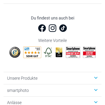
Du findest uns auch bei
Weitere Vorteile
Unsere Produkte
Fotobücher
smartphoto
Fotogeschenke
Wanddekoration
Über uns
Anlässe
MyNameBook
Warum smartphoto