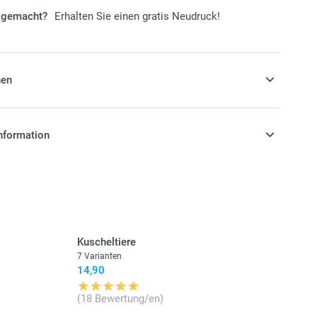
r gemacht?
Erhalten Sie einen gratis Neudruck!
nen
 für ein langlebiges und persönliches
nformation
stehen sich in EURO (€) inkl. MwSt. und zzgl.
.
Kuscheltiere
7 Varianten
14,90
(18 Bewertung/en)