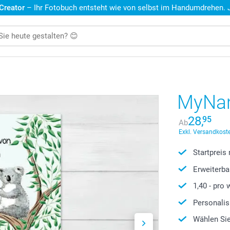
 Creator
– Ihr Fotobuch entsteht wie von selbst im Handumdrehen. Je
MyNam
28,
95
Ab
Exkl. Versandkoste
Startpreis
Erweiterba
1,40
- pro 
Personalis
Wählen Sie