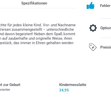
Spezifikationen
Fehle
hte für jedes kleine Kind. Vor- und Nachname
Optio
 Versen zusammengestellt – unterschiedliche
r sind davon begeistert! Neben dem Spaß kommt
n auf zauberhafte und originelle Weise, ihren
Hard Cover
gsstück, das immer in Ehren gehalten werden
Preisi
Souvenir
10,00/Stück
Alle Preise ver
Versandkosten
t zur Geburt
Kindermesslatte
arianten
34,95