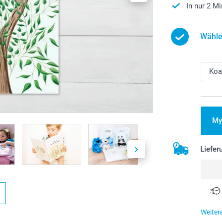
In nur 2 Mi
Wähle
My
Liefer
Weiter