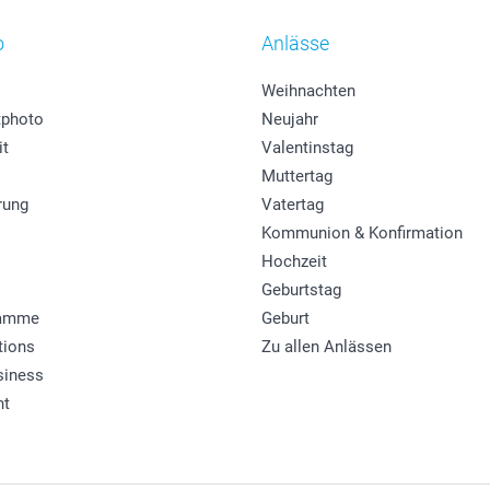
o
Anlässe
Weihnachten
photo
Neujahr
it
Valentinstag
Muttertag
rung
Vatertag
Kommunion & Konfirmation
Hochzeit
Geburtstag
ramme
Geburt
tions
Zu allen Anlässen
siness
ht