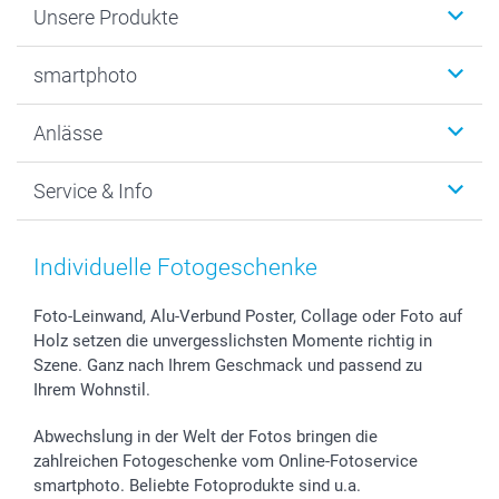
Unsere Produkte
Fotobücher
smartphoto
Fotogeschenke
Wanddekoration
Über uns
Anlässe
MyNameBook
Warum smartphoto
Foto-Grusskarten
Nachhaltigkeit
Weihnachten
Service & Info
Fotoabzüge, Fotos als Buch & Poster
Datenschutz
Neujahr
Smartphone & Tablet Cases
Cookie-Erklärung
Valentinstag
Kontakt & FAQ
Zubehör & Material
AGB
Muttertag
Anmelden /Registrieren
Individuelle Fotogeschenke
Foto-Kalender & Agenden
Impressum
Vatertag
Preise und Versandkosten
Sticker & Etiketten
Presse
Kommunion & Konfirmation
Lieferfristen
Foto-Leinwand, Alu-Verbund Poster, Collage oder Foto auf
Holz setzen die unvergesslichsten Momente richtig in
Geschenk-Gutscheine (PDF)
Partnerprogramme
Hochzeit
72h Lieferung
Szene. Ganz nach Ihrem Geschmack und passend zu
Investor Relations
Geburtstag
Zahlungsmöglichkeiten
Ihrem Wohnstil.
B2B smartbusiness
Geburt
Sitemap
Widerrufsrecht
Zu allen Anlässen
Status der Bestellung
Abwechslung in der Welt der Fotos bringen die
smartfriends
zahlreichen Fotogeschenke vom Online-Fotoservice
smartphoto. Beliebte Fotoprodukte sind u.a.
smartgarantie