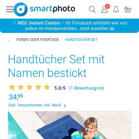
🪄
NEU: Instant Creator
– Ihr Fotobuch entsteht wie von
selbst im Handumdrehen. Jetzt erstellen 📖
FERIEN ODER FEIERTAGE
HANDTÜCHER SET
Handtücher Set mit
Namen bestickt
5.0
/
5
(1 Bewertung/en)
34,
95
Exkl. Versandkosten, inkl. MwSt