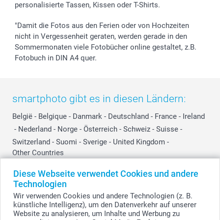
personalisierte Tassen, Kissen oder T-Shirts.
smartbonus
"Damit die Fotos aus den Ferien oder von Hochzeiten
nicht in Vergessenheit geraten, werden gerade in den
Sommermonaten viele Fotobücher online gestaltet, z.B.
Fotobuch in DIN A4 quer.
smartphoto gibt es in diesen Ländern:
België
-
Belgique
-
Danmark
-
Deutschland
-
France
-
Ireland
-
Nederland
-
Norge
-
Österreich
-
Schweiz
-
Suisse
-
Switzerland
-
Suomi
-
Sverige
-
United Kingdom
-
Other Countries
Diese Webseite verwendet Cookies und andere
Technologien
Alle Preise verstehen sich in EURO (€) inkl. MwSt. und zzgl. Versandkosten.
Wir verwenden Cookies und andere Technologien (z. B.
künstliche Intelligenz), um den Datenverkehr auf unserer
Website zu analysieren, um Inhalte und Werbung zu