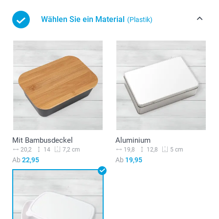
Wählen Sie ein Material
(Plastik)
Mit Bambusdeckel
Aluminium
20,2
14
19,8
12,8
7,2 cm
5 cm
Ab
22,95
Ab
19,95