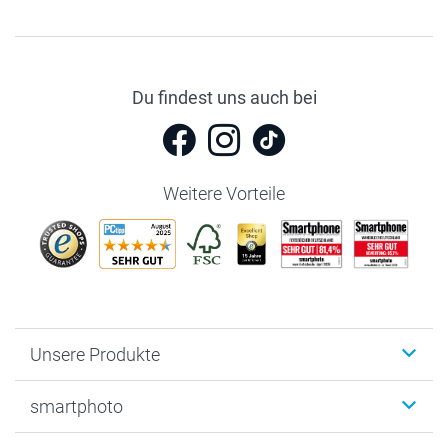
Du findest uns auch bei
Weitere Vorteile
Unsere Produkte
Fotobücher
smartphoto
Fotogeschenke
Wanddekoration
Über uns