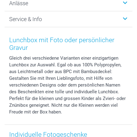
Anlässe
MyNameBook
Warum smartphoto
Foto-Grusskarten
Nachhaltigkeit
Weihnachten
Service & Info
Fotoabzüge, Fotos als Buch & Poster
Datenschutz
Neujahr
Smartphone & Tablet Cases
Cookie-Erklärung
Valentinstag
Kontakt & FAQ
Zubehör & Material
AGB
Muttertag
Anmelden /Registrieren
Lunchbox mit Foto oder persönlicher
Foto-Kalender & Agenden
Impressum
Vatertag
Preise und Versandkosten
Gravur
Sticker & Etiketten
Presse
Kommunion & Konfirmation
Lieferfristen
Gleich drei verschiedene Varianten einer einzigartigen
Geschenk-Gutscheine (PDF)
Partnerprogramme
Hochzeit
72h Lieferung
Lunchbox zur Auswahl. Egal ob aus 100% Polypropylen,
Investor Relations
Geburtstag
Zahlungsmöglichkeiten
aus Leichtmetall oder aus BPC mit Bambusdeckel:
B2B smartbusiness
Geburt
Sitemap
Gestalten Sie mit Ihren Lieblingsfoto, mit Hilfe von
Widerrufsrecht
Zu allen Anlässen
Status der Bestellung
verschiedenen Designs oder dem persönlichen Namen
des Beschenkten eine tolle und individuelle Lunchbox.
smartfriends
Perfekt für die kleinen und grossen Kinder als Zvieri- oder
smartgarantie
Znünibox geneignet. Nicht nur die Kleinen werden viel
smartbonus
Freude mit der Box haben.
Individuelle Fotogeschenke