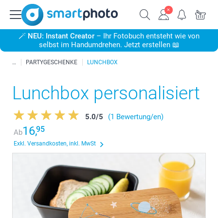
🪄
NEU: Instant Creator
– Ihr Fotobuch entsteht wie von
selbst im Handumdrehen. Jetzt erstellen 📖
PARTYGESCHENKE
LUNCHBOX
Lunchbox personalisiert
5.0
/
5
(1 Bewertung/en)
16,
95
Ab
Exkl. Versandkosten, inkl. MwSt