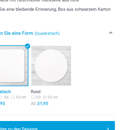
ie eine bleibende Erinnerung, Box aus schwarzem Karton
n Sie eine Form
(Quadratisch)
atisch
Rund
9,6
9,5 cm
0,5 cm
0,5
,95
Ab
31,95
iter zu den Designs