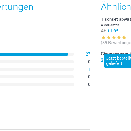
Versandkosten
ertungen
Ähnlic
Tischset abwa
4 Varianten
Ab
11,95
(39 Bewertung/
Champagnergl
27
Jetzt bestel
29,99
0
geliefert
1
0
0