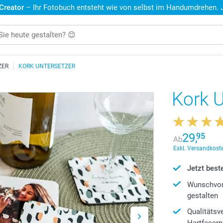
 Creator
– Ihr Fotobuch entsteht wie von selbst im Handumdrehen. Je
ZER
KORK UNTERSETZER
Kork U
29,
95
Ab
Exkl. Versandkoste
Jetzt beste
Wunschvor
gestalten
Qualitätsv
Hartfaserp