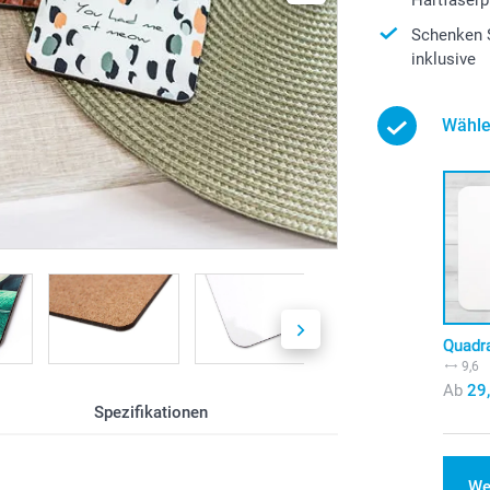
Schenken S
inklusive
Wähle
Quadr
9,6
Ab
29
Spezifikationen
We