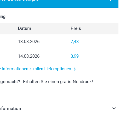
ung
Datum
Preis
13.08.2026
7,48
14.08.2026
3,99
e Informationen zu allen Lieferoptionen
r gemacht?
Erhalten Sie einen gratis Neudruck!
nformation
stehen sich in EURO (€) inkl. MwSt. und zzgl.