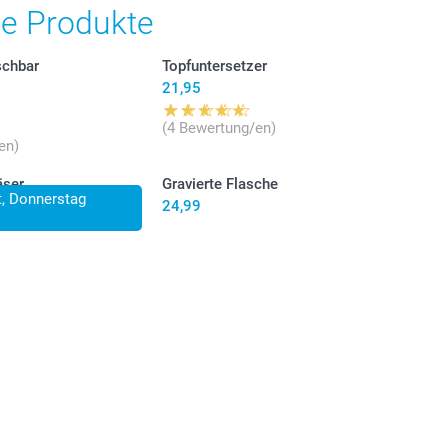
.
he Produkte
schbar
Topfuntersetzer
21,95
(4 Bewertung/en)
en)
äser
Gravierte Flasche
lt, Donnerstag
24,99