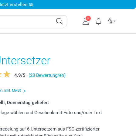
tzt erstellen 📖
ntersetzer
4.9
/
5
(28 Bewertung/en)
n, inkl. MwSt
llt, Donnerstag geliefert
lage wählen und Geschenk mit Foto und/oder Text
eredelung auf 6 Untersetzern aus FSC-zertifizierter
latte mit rutschfester Rückseite aus Kork