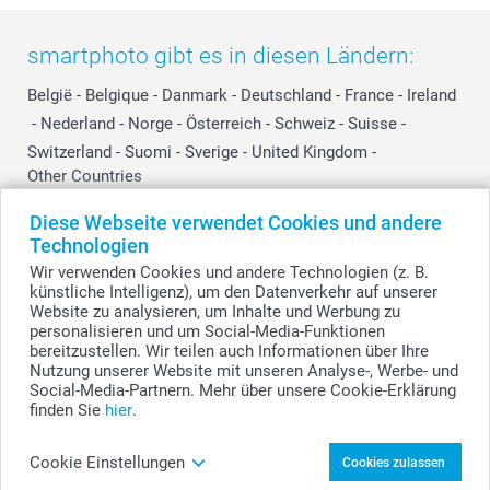
smartphoto gibt es in diesen Ländern:
België
-
Belgique
-
Danmark
-
Deutschland
-
France
-
Ireland
-
Nederland
-
Norge
-
Österreich
-
Schweiz
-
Suisse
-
Switzerland
-
Suomi
-
Sverige
-
United Kingdom
-
Other Countries
Diese Webseite verwendet Cookies und andere
Technologien
Alle Preise verstehen sich in EURO (€) inkl. MwSt. und zzgl. Versandkosten.
Wir verwenden Cookies und andere Technologien (z. B.
künstliche Intelligenz), um den Datenverkehr auf unserer
Website zu analysieren, um Inhalte und Werbung zu
personalisieren und um Social-Media-Funktionen
© smartphoto Group. Alle Rechte vorbehalten.
bereitzustellen. Wir teilen auch Informationen über Ihre
Nutzung unserer Website mit unseren Analyse-, Werbe- und
Social-Media-Partnern. Mehr über unsere Cookie-Erklärung
finden Sie
hier
.
Kopfhörerständer mit Vollfarbdruck
personalisiert gestalten
Cookie Einstellungen
Cookies zulassen