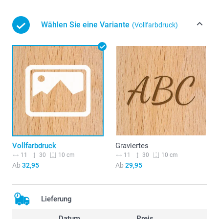
Wählen Sie eine Variante
(Vollfarbdruck)
Vollfarbdruck
Graviertes
11
30
11
30
10 cm
10 cm
Ab
32,95
Ab
29,95
Lieferung
Datum
Preis