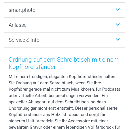
Fotobücher
smartphoto
Fotogeschenke
Wanddekoration
Über uns
Anlässe
MyNameBook
Warum smartphoto
Foto-Grusskarten
Nachhaltigkeit
Weihnachten
Service & Info
Fotoabzüge, Fotos als Buch & Poster
Datenschutz
Neujahr
Smartphone & Tablet Cases
Cookie-Erklärung
Valentinstag
Kontakt & FAQ
Zubehör & Material
AGB
Muttertag
Anmelden /Registrieren
Ordnung auf dem Schreibtisch mit einem
Foto-Kalender & Agenden
Impressum
Vatertag
Preise und Versandkosten
Kopfhörerständer
Sticker & Etiketten
Presse
Kommunion & Konfirmation
Lieferfristen
Mit einem trendigen, eleganten Kopfhörerständer halten
Geschenk-Gutscheine (PDF)
Partnerprogramme
Hochzeit
72h Lieferung
Sie Ordnung auf dem Schreibtisch, wenn Sie Ihre
Investor Relations
Geburtstag
Zahlungsmöglichkeiten
Kopfhörer gerade mal nicht zum Musikhören, für Podcasts
B2B smartbusiness
Geburt
Sitemap
oder virtuelle Arbeitsbesprechungen verwenden. Ein
Widerrufsrecht
Zu allen Anlässen
Status der Bestellung
spezieller Ablageort auf dem Schreibtisch, so dass
Unordnung gar nicht erst entsteht. Dieser personalisierte
smartfriends
Kopfhörerständer aus Holz ist robust und sorgt für
smartgarantie
sicheren Halt. Veredeln Sie Ihr Accessoire mit einer
smartbonus
bewährten Gravur oder einem lebendigen Vollfarbdruck für