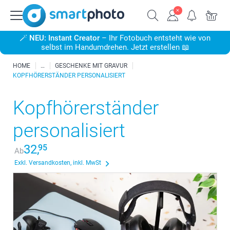
🪄
NEU: Instant Creator
– Ihr Fotobuch entsteht wie von
selbst im Handumdrehen. Jetzt erstellen 📖
HOME
GESCHENKE MIT GRAVUR
KOPFHÖRERSTÄNDER PERSONALISIERT
Kopfhörerständer
personalisiert
32,
95
Ab
Exkl. Versandkosten, inkl. MwSt