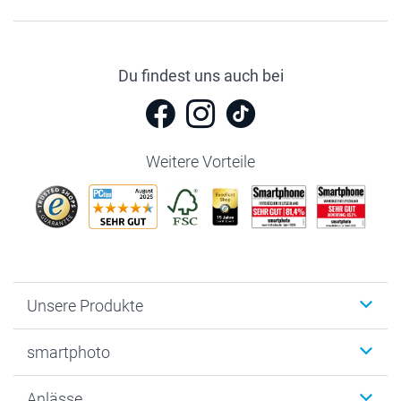
Du findest uns auch bei
Weitere Vorteile
Unsere Produkte
Fotobücher
smartphoto
Fotogeschenke
Wanddekoration
Über uns
Anlässe