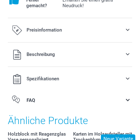
Fehler
Erhalten Sie einen gratis
gemacht?
Neudruck!
Preisinformation
Alle Preise verstehen sich in EURO (€) inkl. MwSt. und zzgl.
Beschreibung
Versandkosten.
Spezifikationen
FAQ
Ähnliche Produkte
Holzblock mit Reagenzglas
Karten im Holzaufsteller mit
Neue Variante
Vase personalisiert
Trockenblumen