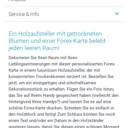
MyNameBook
Warum smartphoto
Foto-Grusskarten
Nachhaltigkeit
Weihnachten
Service & Info
Fotoabzüge, Fotos als Buch & Poster
Datenschutz
Neujahr
Smartphone & Tablet Cases
Cookie-Erklärung
Valentinstag
Kontakt & FAQ
Zubehör & Material
AGB
Muttertag
Anmelden /Registrieren
Ein Holzaufsteller mit getrockneten
Foto-Kalender & Agenden
Impressum
Vatertag
Preise und Versandkosten
Blumen und einer Forex-Karte belebt
Sticker & Etiketten
Presse
Kommunion & Konfirmation
Lieferfristen
jeden leeren Raum!
Geschenk-Gutscheine (PDF)
Partnerprogramme
Hochzeit
72h Lieferung
Dekorieren Sie Ihren Raum mit Ihren
Investor Relations
Geburtstag
Zahlungsmöglichkeiten
Lieblingserinnerungen mit dieser personalisierten Forex-
B2B smartbusiness
Geburt
Sitemap
Karte in einem luxuriösen Holzaufsteller, der mit
Widerrufsrecht
Zu allen Anlässen
Status der Bestellung
konservierten Trockenblumen verziert ist. Bestellen Sie
jetzt, um ein einzigartiges und unterhaltsames
smartfriends
Dekorationsstück zu erhalten. Fügen Sie ein Foto hinzu,
smartgarantie
das Sie auf Ihrem Handy gespeichert haben (vielleicht den
smartbonus
Hintergrund Ihres Handys?) und lassen Sie es auf eine
schöne Forex-Karte drucken. Schieben Sie es einfach in
den Holzblock und fertig! Zum Schluss können Sie noch
einen Text und/oder ein Datum in den Holzständer
gravieren lassen, damit Sie diesen einen schönen Moment