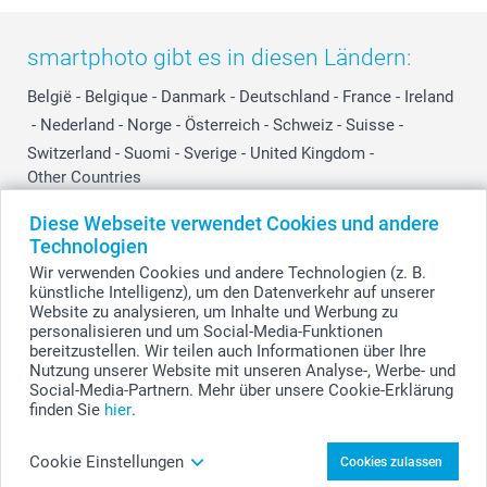
smartphoto gibt es in diesen Ländern:
België
-
Belgique
-
Danmark
-
Deutschland
-
France
-
Ireland
-
Nederland
-
Norge
-
Österreich
-
Schweiz
-
Suisse
-
Switzerland
-
Suomi
-
Sverige
-
United Kingdom
-
Other Countries
Diese Webseite verwendet Cookies und andere
Technologien
Alle Preise verstehen sich in EURO (€) inkl. MwSt. und zzgl. Versandkosten.
Wir verwenden Cookies und andere Technologien (z. B.
künstliche Intelligenz), um den Datenverkehr auf unserer
Website zu analysieren, um Inhalte und Werbung zu
personalisieren und um Social-Media-Funktionen
© smartphoto Group. Alle Rechte vorbehalten.
bereitzustellen. Wir teilen auch Informationen über Ihre
Nutzung unserer Website mit unseren Analyse-, Werbe- und
Social-Media-Partnern. Mehr über unsere Cookie-Erklärung
finden Sie
hier
.
Forex-Karten personalisiert im Holzaufsteller &
Trockenblumen gestalten
Cookie Einstellungen
Cookies zulassen