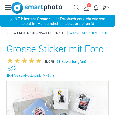
🪄
NEU: Instant Creator
– Ihr Fotobuch entsteht wie von
selbst im Handumdrehen. Jetzt erstellen 📖
WIEDEREINSTIEG NACH ELTERNZEIT
GROSSE STICKER MIT FOTO
Grosse Sticker mit Foto
5.0
/
5
(1 Bewertung/en)
5,
95
Exkl. Versandkosten, inkl. MwSt