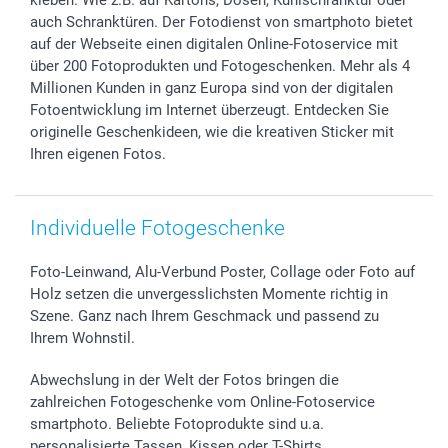
Investor Relations
Geburtstag
Zahlungsmöglichkeiten
auch Schranktüren. Der Fotodienst von smartphoto bietet
B2B smartbusiness
Geburt
Sitemap
auf der Webseite einen digitalen Online-Fotoservice mit
über 200 Fotoprodukten und Fotogeschenken. Mehr als 4
Widerrufsrecht
Zu allen Anlässen
Status der Bestellung
Millionen Kunden in ganz Europa sind von der digitalen
smartfriends
Fotoentwicklung im Internet überzeugt. Entdecken Sie
smartgarantie
originelle Geschenkideen, wie die kreativen Sticker mit
smartbonus
Ihren eigenen Fotos.
Individuelle Fotogeschenke
Foto-Leinwand, Alu-Verbund Poster, Collage oder Foto auf
Holz setzen die unvergesslichsten Momente richtig in
Szene. Ganz nach Ihrem Geschmack und passend zu
Ihrem Wohnstil.
Abwechslung in der Welt der Fotos bringen die
zahlreichen Fotogeschenke vom Online-Fotoservice
smartphoto. Beliebte Fotoprodukte sind u.a.
personalisierte Tassen, Kissen oder T-Shirts.