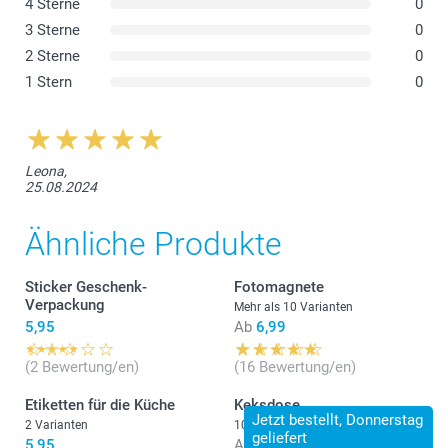
4 Sterne
0
3 Sterne
0
2 Sterne
0
1 Stern
0
Leona,
25.08.2024
Ähnliche Produkte
Sticker Geschenk-
Fotomagnete
Verpackung
Mehr als 10 Varianten
5,95
Ab
6,99
(2 Bewertung/en)
(16 Bewertung/en)
Etiketten für die Küche
Keksdose
Jetzt bestellt, Donnerstag
2 Varianten
10 Varianten
geliefert
5,95
Ab
19,95