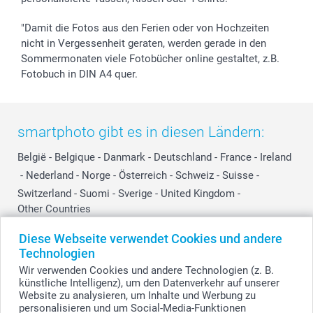
"Damit die Fotos aus den Ferien oder von Hochzeiten
nicht in Vergessenheit geraten, werden gerade in den
Sommermonaten viele Fotobücher online gestaltet, z.B.
Fotobuch in DIN A4 quer.
smartphoto gibt es in diesen Ländern:
België
-
Belgique
-
Danmark
-
Deutschland
-
France
-
Ireland
-
Nederland
-
Norge
-
Österreich
-
Schweiz
-
Suisse
-
Switzerland
-
Suomi
-
Sverige
-
United Kingdom
-
Other Countries
Diese Webseite verwendet Cookies und andere
Technologien
Alle Preise verstehen sich in EURO (€) inkl. MwSt. und zzgl. Versandkosten.
Wir verwenden Cookies und andere Technologien (z. B.
künstliche Intelligenz), um den Datenverkehr auf unserer
Website zu analysieren, um Inhalte und Werbung zu
personalisieren und um Social-Media-Funktionen
© smartphoto Group. Alle Rechte vorbehalten.