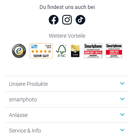
Du findest uns auch bei
Weitere Vorteile
Unsere Produkte
Fotobücher
smartphoto
Fotogeschenke
Wanddekoration
Über uns
Anlässe
MyNameBook
Warum smartphoto
Foto-Grusskarten
Nachhaltigkeit
Weihnachten
Service & Info
Fotoabzüge, Fotos als Buch & Poster
Datenschutz
Neujahr