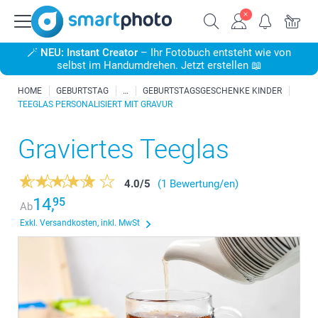
🪄
NEU: Instant Creator
– Ihr Fotobuch entsteht wie von
selbst im Handumdrehen. Jetzt erstellen 📖
HOME
GEBURTSTAG
GEBURTSTAGSGESCHENKE KINDER
TEEGLAS PERSONALISIERT MIT GRAVUR
Graviertes Teeglas
4.0
/
5
(1 Bewertung/en)
14,
95
Ab
Exkl. Versandkosten, inkl. MwSt