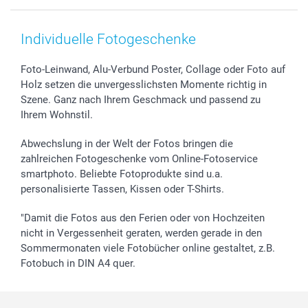
Smartphone & Tablet Cases
Cookie-Erklärung
Valentinstag
Kontakt & FAQ
Zubehör & Material
AGB
Muttertag
Anmelden /Registrieren
Individuelle Fotogeschenke
Foto-Kalender & Agenden
Impressum
Vatertag
Preise und Versandkosten
Sticker & Etiketten
Presse
Kommunion & Konfirmation
Lieferfristen
Foto-Leinwand, Alu-Verbund Poster, Collage oder Foto auf
Holz setzen die unvergesslichsten Momente richtig in
Geschenk-Gutscheine (PDF)
Partnerprogramme
Hochzeit
72h Lieferung
Szene. Ganz nach Ihrem Geschmack und passend zu
Investor Relations
Geburtstag
Zahlungsmöglichkeiten
Ihrem Wohnstil.
B2B smartbusiness
Geburt
Sitemap
Widerrufsrecht
Zu allen Anlässen
Status der Bestellung
Abwechslung in der Welt der Fotos bringen die
smartfriends
zahlreichen Fotogeschenke vom Online-Fotoservice
smartphoto. Beliebte Fotoprodukte sind u.a.
smartgarantie
personalisierte Tassen, Kissen oder T-Shirts.
smartbonus
"Damit die Fotos aus den Ferien oder von Hochzeiten
nicht in Vergessenheit geraten, werden gerade in den
Sommermonaten viele Fotobücher online gestaltet, z.B.
Fotobuch in DIN A4 quer.