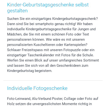
Zubehör & Material
AGB
Muttertag
Anmelden /Registrieren
Kinder-Geburtstagsgeschenke selbst
Foto-Kalender & Agenden
Impressum
Vatertag
Preise und Versandkosten
gestalten
Sticker & Etiketten
Presse
Kommunion & Konfirmation
Lieferfristen
Suchen Sie ein einzigartiges Kindergeburtstagsgeschenk?
Geschenk-Gutscheine (PDF)
Partnerprogramme
Hochzeit
72h Lieferung
Dann sind Sie bei smartphoto genau richtig! Wir haben
Investor Relations
Geburtstag
Zahlungsmöglichkeiten
individuelle Kindergeburtstagsgeschenke für Jungen und
B2B smartbusiness
Geburt
Sitemap
Mädchen, die Sie mit einem schönen Foto oder Text
Widerrufsrecht
Zu allen Anlässen
Status der Bestellung
personalisieren können. Wie wäre es mit unseren
personalisierten Kuscheltieren oder Kartenspielen?
smartfriends
Schlauer Freizeitspass mit unseren Fotopuzzle oder ein
smartgarantie
einzigartiger Taschenkalender mit Fotos für die Schule.
smartbonus
Werfen Sie einen Blick auf unser umfangreiches Sortiment
und lassen Sie sich von all den Geschenkideen zum
Kindergeburtstag begeistern.
Individuelle Fotogeschenke
Foto-Leinwand, Alu-Verbund Poster, Collage oder Foto auf
Holz setzen die unvergesslichsten Momente richtig in