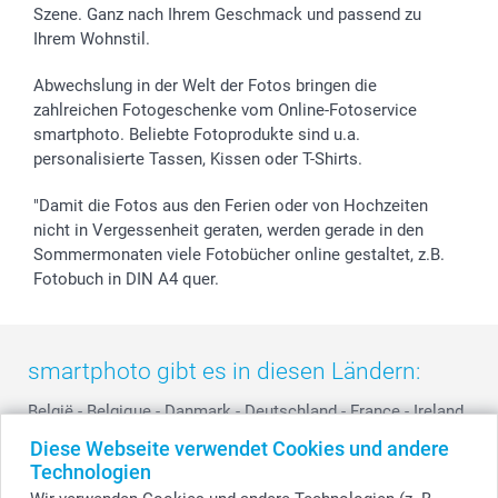
Szene. Ganz nach Ihrem Geschmack und passend zu
Ihrem Wohnstil.
Abwechslung in der Welt der Fotos bringen die
zahlreichen Fotogeschenke vom Online-Fotoservice
smartphoto. Beliebte Fotoprodukte sind u.a.
personalisierte Tassen, Kissen oder T-Shirts.
"Damit die Fotos aus den Ferien oder von Hochzeiten
nicht in Vergessenheit geraten, werden gerade in den
Sommermonaten viele Fotobücher online gestaltet, z.B.
Fotobuch in DIN A4 quer.
smartphoto gibt es in diesen Ländern:
België
-
Belgique
-
Danmark
-
Deutschland
-
France
-
Ireland
-
Nederland
-
Norge
-
Österreich
-
Schweiz
-
Suisse
-
Diese Webseite verwendet Cookies und andere
Switzerland
-
Suomi
-
Sverige
-
United Kingdom
-
Technologien
Other Countries