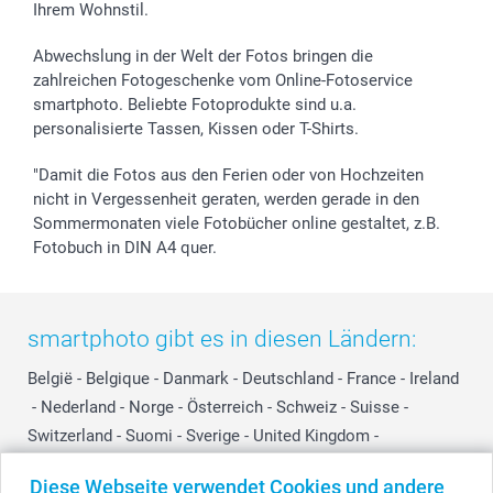
Ihrem Wohnstil.
Abwechslung in der Welt der Fotos bringen die
zahlreichen Fotogeschenke vom Online-Fotoservice
smartphoto. Beliebte Fotoprodukte sind u.a.
personalisierte Tassen, Kissen oder T-Shirts.
"Damit die Fotos aus den Ferien oder von Hochzeiten
nicht in Vergessenheit geraten, werden gerade in den
Sommermonaten viele Fotobücher online gestaltet, z.B.
Fotobuch in DIN A4 quer.
smartphoto gibt es in diesen Ländern:
België
-
Belgique
-
Danmark
-
Deutschland
-
France
-
Ireland
-
Nederland
-
Norge
-
Österreich
-
Schweiz
-
Suisse
-
Switzerland
-
Suomi
-
Sverige
-
United Kingdom
-
Other Countries
Diese Webseite verwendet Cookies und andere