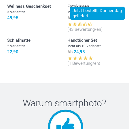
Wellness Geschenkset
Fotokissen
Jetzt bestellt, Donnerstag
3 Varianten
Mehr als 10 Varianten
geliefert
49,95
Ab
22,95
(43 Bewertung/en)
Schlafmatte
Handtücher Set
2 Varianten
Mehr als 10 Varianten
22,90
Ab
24,95
(1 Bewertung/en)
Warum
smartphoto
?