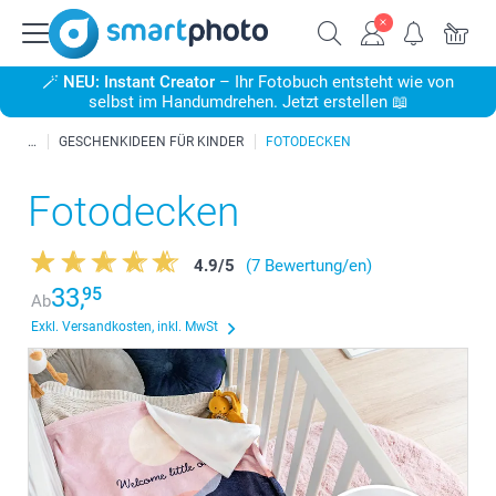
🪄
NEU: Instant Creator
– Ihr Fotobuch entsteht wie von
selbst im Handumdrehen. Jetzt erstellen 📖
GESCHENKIDEEN FÜR KINDER
FOTODECKEN
Fotodecken
4.9
/
5
(7 Bewertung/en)
33,
95
Ab
Exkl. Versandkosten, inkl. MwSt