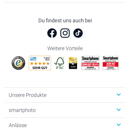
Du findest uns auch bei
Weitere Vorteile
Unsere Produkte
Fotobücher
smartphoto
Fotogeschenke
Wanddekoration
Über uns
Anlässe
MyNameBook
Warum smartphoto