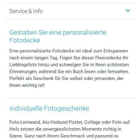
Foto-Grusskarten
Nachhaltigkeit
Weihnachten
Service & Info
Fotoabzüge, Fotos als Buch & Poster
Datenschutz
Neujahr
Smartphone & Tablet Cases
Cookie-Erklärung
Valentinstag
Kontakt & FAQ
Zubehör & Material
AGB
Muttertag
Anmelden /Registrieren
Gestalten Sie eine personalisierte
Foto-Kalender & Agenden
Impressum
Vatertag
Preise und Versandkosten
Fotodecke
Sticker & Etiketten
Presse
Kommunion & Konfirmation
Lieferfristen
Eine personalisierte Fotodecke ist ideal zum Entspannen
Geschenk-Gutscheine (PDF)
Partnerprogramme
Hochzeit
72h Lieferung
nach einem langen Tag. Fügen Sie dieser Fleecedecke Ihr
Investor Relations
Geburtstag
Zahlungsmöglichkeiten
Lieblingsfoto hinzu und schwelgen Sie in Ihren schönsten
B2B smartbusiness
Geburt
Sitemap
Erinnerungen, während Sie ein Buch lesen oder fernsehen.
Widerrufsrecht
Zu allen Anlässen
Status der Bestellung
Perfekt als Geschenk für Sie selbst oder jemanden, der
Ihnen wichtig ist!
smartfriends
smartgarantie
smartbonus
Individuelle Fotogeschenke
Foto-Leinwand, Alu-Verbund Poster, Collage oder Foto auf
Holz setzen die unvergesslichsten Momente richtig in
Szene. Ganz nach Ihrem Geschmack und passend zu