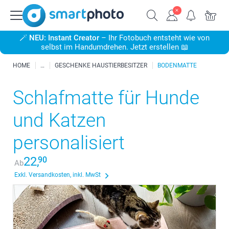
🪄
NEU: Instant Creator
– Ihr Fotobuch entsteht wie von
selbst im Handumdrehen. Jetzt erstellen 📖
HOME
GESCHENKE HAUSTIERBESITZER
BODENMATTE
Schlafmatte für Hunde
und Katzen
personalisiert
22,
90
Ab
Exkl. Versandkosten, inkl. MwSt