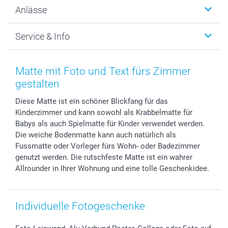
Wanddekoration
Über uns
Anlässe
MyNameBook
Warum smartphoto
Foto-Grusskarten
Nachhaltigkeit
Weihnachten
Service & Info
Fotoabzüge, Fotos als Buch & Poster
Datenschutz
Neujahr
Smartphone & Tablet Cases
Cookie-Erklärung
Valentinstag
Kontakt & FAQ
Zubehör & Material
AGB
Muttertag
Anmelden /Registrieren
Matte mit Foto und Text fürs Zimmer
Foto-Kalender & Agenden
Impressum
Vatertag
Preise und Versandkosten
gestalten
Sticker & Etiketten
Presse
Kommunion & Konfirmation
Lieferfristen
Diese Matte ist ein schöner Blickfang für das
Geschenk-Gutscheine (PDF)
Partnerprogramme
Hochzeit
72h Lieferung
Kinderzimmer und kann sowohl als Krabbelmatte für
Investor Relations
Geburtstag
Zahlungsmöglichkeiten
Babys als auch Spielmatte für Kinder verwendet werden.
B2B smartbusiness
Geburt
Sitemap
Die weiche Bodenmatte kann auch natürlich als
Widerrufsrecht
Zu allen Anlässen
Status der Bestellung
Fussmatte oder Vorleger fürs Wohn- oder Badezimmer
genutzt werden. Die rutschfeste Matte ist ein wahrer
smartfriends
Allrounder in Ihrer Wohnung und eine tolle Geschenkidee.
smartgarantie
smartbonus
Individuelle Fotogeschenke