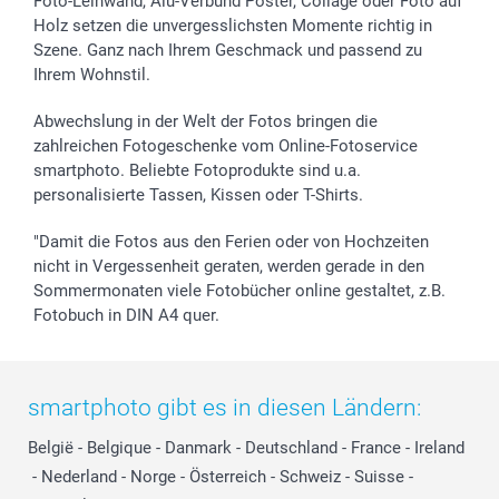
Foto-Leinwand, Alu-Verbund Poster, Collage oder Foto auf
Holz setzen die unvergesslichsten Momente richtig in
Szene. Ganz nach Ihrem Geschmack und passend zu
Ihrem Wohnstil.
Abwechslung in der Welt der Fotos bringen die
zahlreichen Fotogeschenke vom Online-Fotoservice
smartphoto. Beliebte Fotoprodukte sind u.a.
personalisierte Tassen, Kissen oder T-Shirts.
"Damit die Fotos aus den Ferien oder von Hochzeiten
nicht in Vergessenheit geraten, werden gerade in den
Sommermonaten viele Fotobücher online gestaltet, z.B.
Fotobuch in DIN A4 quer.
smartphoto gibt es in diesen Ländern:
België
-
Belgique
-
Danmark
-
Deutschland
-
France
-
Ireland
-
Nederland
-
Norge
-
Österreich
-
Schweiz
-
Suisse
-