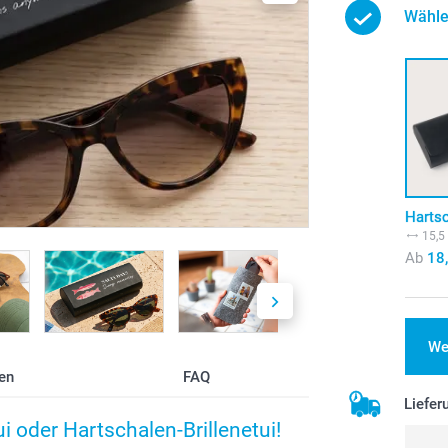
Wähle
Harts
15,5
Ab
18
We
en
FAQ
Liefer
ui oder Hartschalen-Brillenetui!