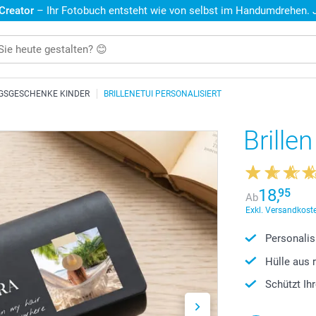
 Creator
– Ihr Fotobuch entsteht wie von selbst im Handumdrehen. Je
GSGESCHENKE KINDER
BRILLENETUI PERSONALISIERT
Brille
18,
95
Ab
Exkl. Versandkoste
Personalis
Hülle aus 
Schützt Ih