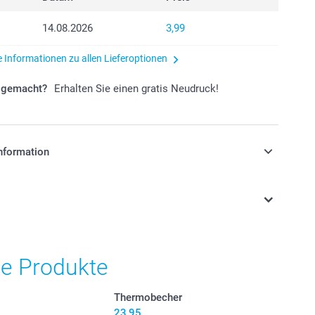
14.08.2026
3,99
e Informationen zu allen Lieferoptionen
r gemacht?
Erhalten Sie einen gratis Neudruck!
nformation
stehen sich in EURO (€) inkl. MwSt. und zzgl.
.
he Produkte
Thermobecher
23,95