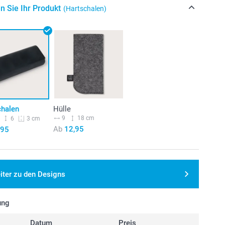
n Sie Ihr Produkt
(Hartschalen)
chalen
Hülle
9
18 cm
6
3 cm
Ab
12,95
,95
iter zu den Designs
ung
Datum
Preis