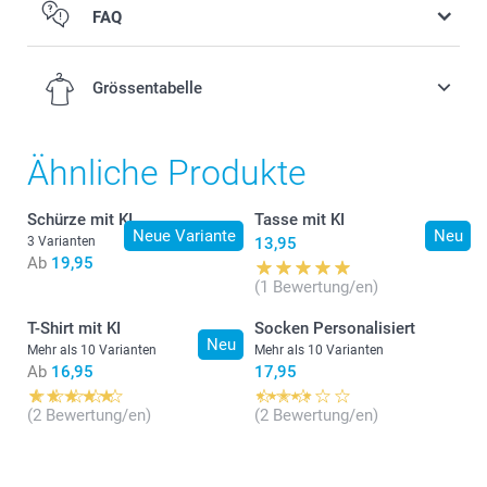
FAQ
Grössentabelle
Ähnliche Produkte
S
Schürze mit KI
Tasse mit KI
70 cm
Neue Variante
Neu
3 Varianten
13,95
Ab
19,95
49,5 cm
(1 Bewertung/en)
18 cm
T-Shirt mit KI
Socken Personalisiert
Neu
Mehr als 10 Varianten
Mehr als 10 Varianten
M
Ab
16,95
17,95
71,5 cm
Auf links waschen bei 40 °C
(2 Bewertung/en)
(2 Bewertung/en)
Nicht im Trockner trocknen und nicht direkt auf den
53 cm
Druck bügeln
So bleibt Ihr Design jahrelang 'frisch'