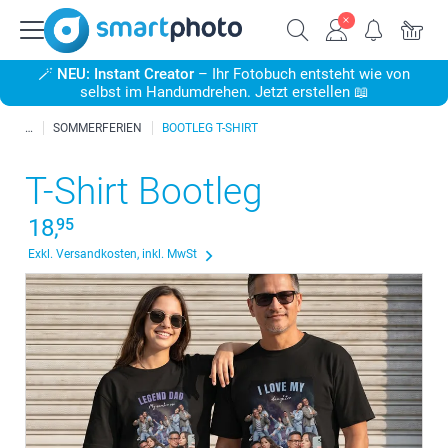
🪄
NEU: Instant Creator
– Ihr Fotobuch entsteht wie von
selbst im Handumdrehen. Jetzt erstellen 📖
SOMMERFERIEN
BOOTLEG T-SHIRT
T-Shirt Bootleg
18,
95
Exkl. Versandkosten, inkl. MwSt