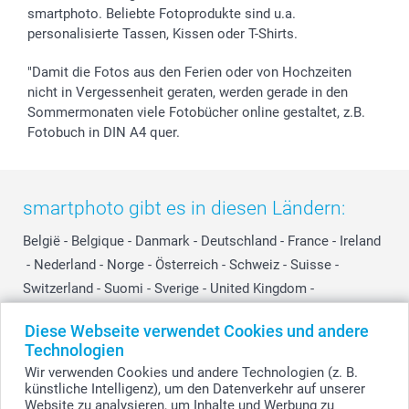
smartphoto. Beliebte Fotoprodukte sind u.a.
smartgarantie
personalisierte Tassen, Kissen oder T-Shirts.
smartbonus
"Damit die Fotos aus den Ferien oder von Hochzeiten
nicht in Vergessenheit geraten, werden gerade in den
Sommermonaten viele Fotobücher online gestaltet, z.B.
Fotobuch in DIN A4 quer.
smartphoto gibt es in diesen Ländern:
België
-
Belgique
-
Danmark
-
Deutschland
-
France
-
Ireland
-
Nederland
-
Norge
-
Österreich
-
Schweiz
-
Suisse
-
Switzerland
-
Suomi
-
Sverige
-
United Kingdom
-
Other Countries
Diese Webseite verwendet Cookies und andere
Technologien
Wir verwenden Cookies und andere Technologien (z. B.
Alle Preise verstehen sich in EURO (€) inkl. MwSt. und zzgl. Versandkosten.
künstliche Intelligenz), um den Datenverkehr auf unserer
Website zu analysieren, um Inhalte und Werbung zu