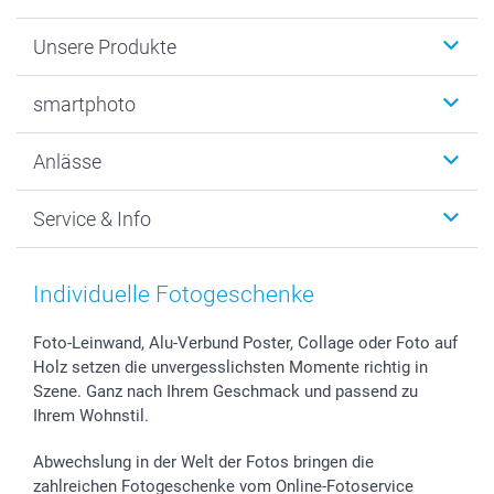
Unsere Produkte
Fotobücher
smartphoto
Fotogeschenke
Wanddekoration
Über uns
Anlässe
MyNameBook
Warum smartphoto
Foto-Grusskarten
Nachhaltigkeit
Weihnachten
Service & Info
Fotoabzüge, Fotos als Buch & Poster
Datenschutz
Neujahr
Smartphone & Tablet Cases
Cookie-Erklärung
Valentinstag
Kontakt & FAQ
Zubehör & Material
AGB
Muttertag
Anmelden /Registrieren
Individuelle Fotogeschenke
Foto-Kalender & Agenden
Impressum
Vatertag
Preise und Versandkosten
Sticker & Etiketten
Presse
Kommunion & Konfirmation
Lieferfristen
Foto-Leinwand, Alu-Verbund Poster, Collage oder Foto auf
Holz setzen die unvergesslichsten Momente richtig in
Geschenk-Gutscheine (PDF)
Partnerprogramme
Hochzeit
72h Lieferung
Szene. Ganz nach Ihrem Geschmack und passend zu
Investor Relations
Geburtstag
Zahlungsmöglichkeiten
Ihrem Wohnstil.
B2B smartbusiness
Geburt
Sitemap
Widerrufsrecht
Zu allen Anlässen
Status der Bestellung
Abwechslung in der Welt der Fotos bringen die
smartfriends
zahlreichen Fotogeschenke vom Online-Fotoservice