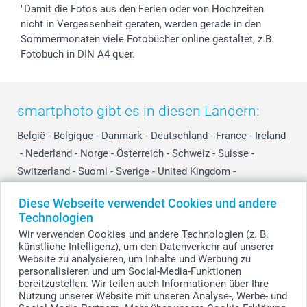
"Damit die Fotos aus den Ferien oder von Hochzeiten
nicht in Vergessenheit geraten, werden gerade in den
Sommermonaten viele Fotobücher online gestaltet, z.B.
Fotobuch in DIN A4 quer.
smartphoto gibt es in diesen Ländern:
België
-
Belgique
-
Danmark
-
Deutschland
-
France
-
Ireland
-
Nederland
-
Norge
-
Österreich
-
Schweiz
-
Suisse
-
Switzerland
-
Suomi
-
Sverige
-
United Kingdom
-
Other Countries
Diese Webseite verwendet Cookies und andere
Technologien
Wir verwenden Cookies und andere Technologien (z. B.
Alle Preise verstehen sich in EURO (€) inkl. MwSt. und zzgl. Versandkosten.
künstliche Intelligenz), um den Datenverkehr auf unserer
Website zu analysieren, um Inhalte und Werbung zu
personalisieren und um Social-Media-Funktionen
bereitzustellen. Wir teilen auch Informationen über Ihre
© smartphoto Group. Alle Rechte vorbehalten.
Nutzung unserer Website mit unseren Analyse-, Werbe- und