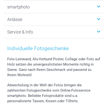
Fotobücher
smartphoto
Fotogeschenke
Wanddekoration
Über uns
Anlässe
MyNameBook
Warum smartphoto
Foto-Grusskarten
Nachhaltigkeit
Weihnachten
Service & Info
Fotoabzüge, Fotos als Buch & Poster
Datenschutz
Neujahr
Smartphone & Tablet Cases
Cookie-Erklärung
Valentinstag
Kontakt & FAQ
Zubehör & Material
AGB
Muttertag
Anmelden /Registrieren
Individuelle Fotogeschenke
Foto-Kalender & Agenden
Impressum
Vatertag
Preise und Versandkosten
Sticker & Etiketten
Presse
Kommunion & Konfirmation
Lieferfristen
Foto-Leinwand, Alu-Verbund Poster, Collage oder Foto auf
Holz setzen die unvergesslichsten Momente richtig in
Geschenk-Gutscheine (PDF)
Partnerprogramme
Hochzeit
72h Lieferung
Szene. Ganz nach Ihrem Geschmack und passend zu
Investor Relations
Geburtstag
Zahlungsmöglichkeiten
Ihrem Wohnstil.
B2B smartbusiness
Geburt
Sitemap
Widerrufsrecht
Zu allen Anlässen
Status der Bestellung
Abwechslung in der Welt der Fotos bringen die
smartfriends
zahlreichen Fotogeschenke vom Online-Fotoservice
smartphoto. Beliebte Fotoprodukte sind u.a.
smartgarantie
personalisierte Tassen, Kissen oder T-Shirts.
smartbonus