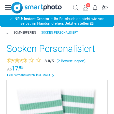
🪄
NEU: Instant Creator
– Ihr Fotobuch entsteht wie von
selbst im Handumdrehen. Jetzt erstellen 📖
SOMMERFERIEN
SOCKEN PERSONALISIERT
Socken Personalisiert
3.0
/
5
(2 Bewertung/en)
17,
95
Ab
Exkl. Versandkosten, inkl. MwSt