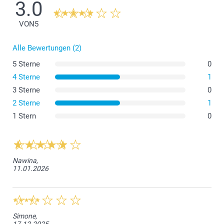
3.0
VON
5
Alle Bewertungen (2)
5 Sterne
0
4 Sterne
1
Bitte waschen Sie die Socken auf links bei niedriger
Temperatur und im Schonwaschgang. Wir empfehlen
3 Sterne
0
eine Wäsche bei 30 Grad Celsius.
2 Sterne
1
Nutzen Sie mildes Waschmittel und vermeiden Sie
1 Stern
0
Bleichmittel und Weichspüler.
Lassen Sie die Socken an der Luft trocknen oder im
Trockner bei niedriger Hitze.
Nawina,
11.01.2026
Simone,