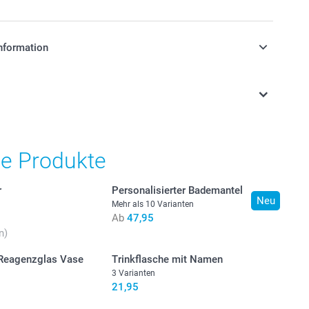
nformation
stehen sich in EURO (€) inkl. MwSt. und zzgl.
.
he Produkte
r
Personalisierter Bademantel
Neu
Mehr als 10 Varianten
Ab
47,95
n)
 Reagenzglas Vase
Trinkflasche mit Namen
3 Varianten
21,95