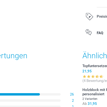
Preisi
Alle Preise ver
FAQ
Versandkosten
ertungen
Ähnlic
Topfuntersetze
21,95
(4 Bewertung/e
Holzblock mit
personalisiert
26
2 Varianten
2
Ab
31,95
1