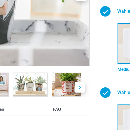
Wähle
Medi
Wähle
en
FAQ