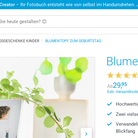
 Creator
– Ihr Fotobuch entsteht wie von selbst im Handumdrehen. Je
GSGESCHENKE KINDER
BLUMENTOPF ZUM GEBURTSTAG
Blume
29,
95
Ab
Exkl. Versandkoste
Hochwertig
Zwei viels
Verwandeln
Blickfang