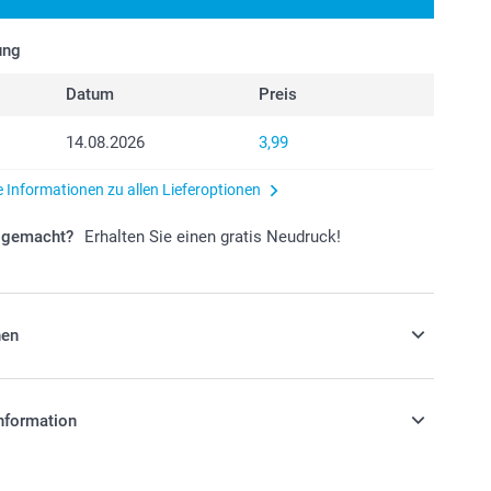
ung
Datum
Preis
14.08.2026
3,99
e Informationen zu allen Lieferoptionen
r gemacht?
Erhalten Sie einen gratis Neudruck!
nen
 Ihre Gastgeschenke mit Süssigkeiten!
nformation
k