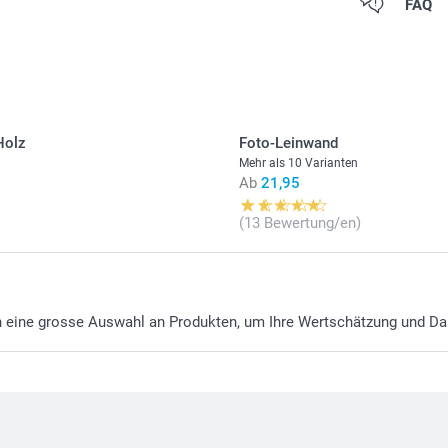
Alle Preise ver
FAQ
Preis und Verfü
Versandkosten
Gummibärche
Leckere Her
12 Zuckerket
Holz
Foto-Leinwand
Find the nutr
Mehr als 10 Varianten
Ab
21,95
Gummibärche
oder
Zuckerk
(13 Bewertung/en)
finden Sie hi
aufbewahren
en eine grosse Auswahl an Produkten, um Ihre Wertschätzung und D