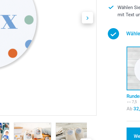
Wählen Sie
mit Text u
Wähle
Rundes
7,5
Ab
32
We