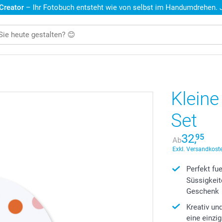
 Creator
– Ihr Fotobuch entsteht wie von selbst im Handumdrehen. Je
Klein
Set
32,
95
Ab
Exkl. Versandkoste
Perfekt fu
Süssigkeit
Geschenk
Kreativ un
eine einzi