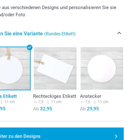
 aus verschiedenen Designs und personalisieren Sie sie
nd/oder Foto
n Sie eine Variante
(Rundes Etikett)
 Etikett
Rechteckiges Etikett
Anstecker
11 cm
7,5
11 cm
7,5
11 cm
,95
Ab
32,95
Ab
29,95
iter zu den Designs