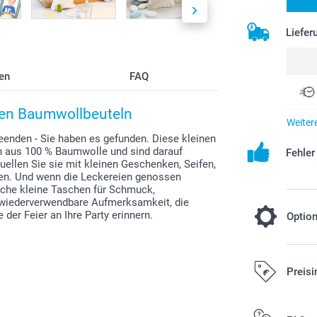
Liefer
en
FAQ
inen Baumwollbeuteln
Weiter
enden - Sie haben es gefunden. Diese kleinen
n aus 100 % Baumwolle und sind darauf
Fehle
uellen Sie sie mit kleinen Geschenken, Seifen,
sen. Und wenn die Leckereien genossen
sche kleine Taschen für Schmuck,
, wiederverwendbare Aufmerksamkeit, die
der Feier an Ihre Party erinnern.
Optio
Füllen Sie
Preisi
7,00/Stüc
Ab