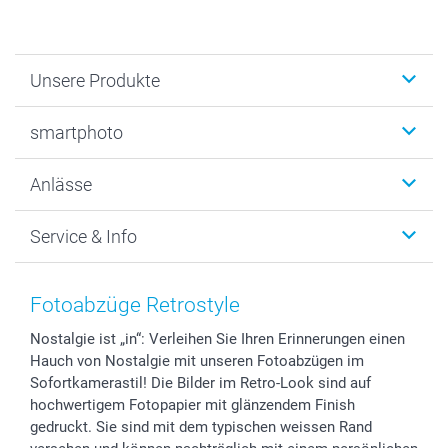
Unsere Produkte
Fotobücher
smartphoto
Fotogeschenke
Wanddekoration
Über uns
Anlässe
MyNameBook
Warum smartphoto
Foto-Grusskarten
Nachhaltigkeit
Weihnachten
Service & Info
Fotoabzüge, Fotos als Buch & Poster
Datenschutz
Neujahr
Smartphone & Tablet Cases
Cookie-Erklärung
Valentinstag
Kontakt & FAQ
Zubehör & Material
AGB
Muttertag
Anmelden /Registrieren
Fotoabzüge Retrostyle
Foto-Kalender & Agenden
Impressum
Vatertag
Preise und Versandkosten
Nostalgie ist „in“: Verleihen Sie Ihren Erinnerungen einen
Sticker & Etiketten
Presse
Kommunion & Konfirmation
Lieferfristen
Hauch von Nostalgie mit unseren Fotoabzügen im
Geschenk-Gutscheine (PDF)
Partnerprogramme
Hochzeit
72h Lieferung
Sofortkamerastil! Die Bilder im Retro-Look sind auf
Investor Relations
Geburtstag
Zahlungsmöglichkeiten
hochwertigem Fotopapier mit glänzendem Finish
B2B smartbusiness
Geburt
Sitemap
gedruckt. Sie sind mit dem typischen weissen Rand