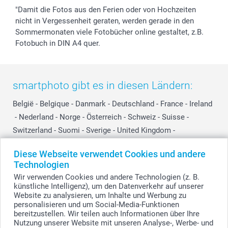
"Damit die Fotos aus den Ferien oder von Hochzeiten
nicht in Vergessenheit geraten, werden gerade in den
Sommermonaten viele Fotobücher online gestaltet, z.B.
Fotobuch in DIN A4 quer.
smartphoto gibt es in diesen Ländern:
België
-
Belgique
-
Danmark
-
Deutschland
-
France
-
Ireland
-
Nederland
-
Norge
-
Österreich
-
Schweiz
-
Suisse
-
Switzerland
-
Suomi
-
Sverige
-
United Kingdom
-
Other Countries
Diese Webseite verwendet Cookies und andere
Technologien
Wir verwenden Cookies und andere Technologien (z. B.
Alle Preise verstehen sich in EURO (€) inkl. MwSt. und zzgl. Versandkosten.
künstliche Intelligenz), um den Datenverkehr auf unserer
Website zu analysieren, um Inhalte und Werbung zu
personalisieren und um Social-Media-Funktionen
bereitzustellen. Wir teilen auch Informationen über Ihre
© smartphoto Group. Alle Rechte vorbehalten.
Nutzung unserer Website mit unseren Analyse-, Werbe- und