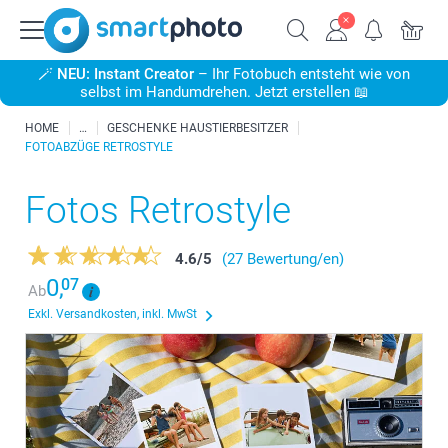
🪄
NEU: Instant Creator
– Ihr Fotobuch entsteht wie von
selbst im Handumdrehen. Jetzt erstellen 📖
HOME
GESCHENKE HAUSTIERBESITZER
FOTOABZÜGE RETROSTYLE
Fotos Retrostyle
4.6
/
5
(27 Bewertung/en)
0,
07
Ab
Exkl. Versandkosten, inkl. MwSt