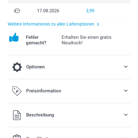
17.08.2026
3,99
Weitere Informationen zu allen Lieferoptionen
Fehler
Erhalten Sie einen gratis
gemacht?
Neudruck!
Optionen
Farbeffekt
Preisinformation
Gratis
Beschreibung
Schwarz-Weiß
Alle Preise verstehen sich in EURO (€) inkl. MwSt. und zzgl.