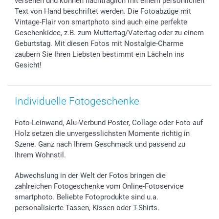
versehen und können nachträglich mit einem persönlichen
Widerrufsrecht
Zu allen Anlässen
Status der Bestellung
Text von Hand beschriftet werden. Die Fotoabzüge mit
smartfriends
Vintage-Flair von smartphoto sind auch eine perfekte
smartgarantie
Geschenkidee, z.B. zum Muttertag/Vatertag oder zu einem
smartbonus
Geburtstag. Mit diesen Fotos mit Nostalgie-Charme
zaubern Sie Ihren Liebsten bestimmt ein Lächeln ins
Gesicht!
Individuelle Fotogeschenke
Foto-Leinwand, Alu-Verbund Poster, Collage oder Foto auf
Holz setzen die unvergesslichsten Momente richtig in
Szene. Ganz nach Ihrem Geschmack und passend zu
Ihrem Wohnstil.
Abwechslung in der Welt der Fotos bringen die
zahlreichen Fotogeschenke vom Online-Fotoservice
smartphoto. Beliebte Fotoprodukte sind u.a.
personalisierte Tassen, Kissen oder T-Shirts.