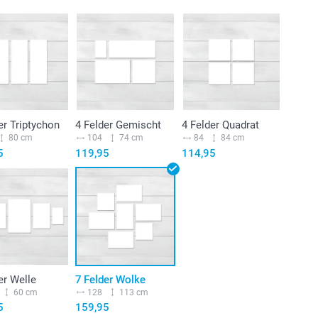
er Triptychon
4 Felder Gemischt
4 Felder Quadrat
80 cm
104
74 cm
84
84 cm
5
119,95
114,95
er Welle
7 Felder Wolke
60 cm
128
113 cm
5
159,95