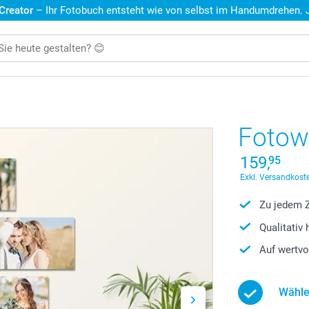
 Creator
– Ihr Fotobuch entsteht wie von selbst im Handumdrehen. Je
Fotow
159,
95
Exkl. Versandkoste
Zu jedem Z
Qualitativ
Auf wertvo
Wähle