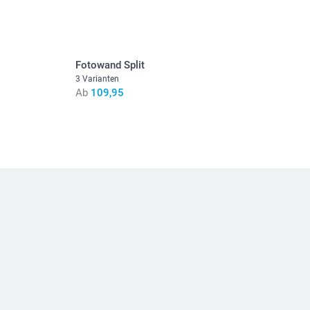
stehen sich in EURO (€) inkl. MwSt. und zzgl.
.
Fotowand Split
3 Varianten
Ab
109,95