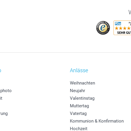
W
o
Anlässe
Weihnachten
photo
Neujahr
it
Valentinstag
Muttertag
rung
Vatertag
Kommunion & Konfirmation
Hochzeit