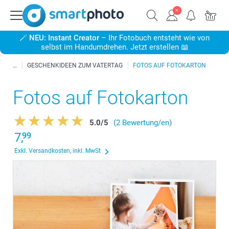
🪄
NEU: Instant Creator
– Ihr Fotobuch entsteht wie von
selbst im Handumdrehen. Jetzt erstellen 📖
GESCHENKIDEEN ZUM VATERTAG
FOTOS AUF FOTOKARTON
Fotos auf Fotokarton
5.0
/
5
(2 Bewertung/en)
7,
99
Exkl. Versandkosten, inkl. MwSt