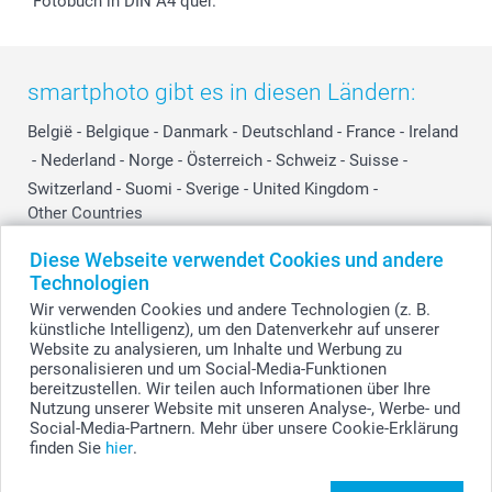
Fotobuch in DIN A4 quer.
smartphoto gibt es in diesen Ländern:
België
-
Belgique
-
Danmark
-
Deutschland
-
France
-
Ireland
-
Nederland
-
Norge
-
Österreich
-
Schweiz
-
Suisse
-
Switzerland
-
Suomi
-
Sverige
-
United Kingdom
-
Other Countries
Diese Webseite verwendet Cookies und andere
Technologien
Alle Preise verstehen sich in EURO (€) inkl. MwSt. und zzgl. Versandkosten.
Wir verwenden Cookies und andere Technologien (z. B.
künstliche Intelligenz), um den Datenverkehr auf unserer
Website zu analysieren, um Inhalte und Werbung zu
personalisieren und um Social-Media-Funktionen
© smartphoto Group. Alle Rechte vorbehalten.
bereitzustellen. Wir teilen auch Informationen über Ihre
Nutzung unserer Website mit unseren Analyse-, Werbe- und
Social-Media-Partnern. Mehr über unsere Cookie-Erklärung
finden Sie
hier
.
Erstelle dein Fotos auf Fotokarton Quadratisch -
13er Set