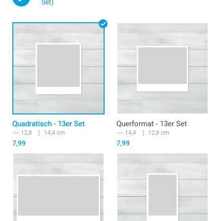
Set)
Quadratisch - 13er Set
Querformat - 13er Set
12,8
14,4 cm
14,4
12,8 cm
7,99
7,99