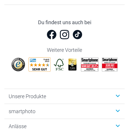
Du findest uns auch bei
Weitere Vorteile
Unsere Produkte
Fotobücher
smartphoto
Fotogeschenke
Wanddekoration
Über uns
Anlässe
MyNameBook
Warum smartphoto