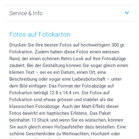
Foto-Grusskarten
Nachhaltigkeit
Weihnachten
Service & Info
Fotoabzüge, Fotos als Buch & Poster
Datenschutz
Neujahr
Smartphone & Tablet Cases
Cookie-Erklärung
Valentinstag
Kontakt & FAQ
Zubehör & Material
AGB
Muttertag
Anmelden /Registrieren
Fotos auf Fotokarton
Foto-Kalender & Agenden
Impressum
Vatertag
Preise und Versandkosten
Drucken Sie Ihre besten Fotos auf hochwertigem 300 gr.
Sticker & Etiketten
Presse
Kommunion & Konfirmation
Lieferfristen
Fotokarton. Zudem haben diese Fotos einen weissen
Geschenk-Gutscheine (PDF)
Partnerprogramme
Hochzeit
72h Lieferung
Rand, der einen schönen Retro-Look auf Ihre Fotoabzüge
Investor Relations
Geburtstag
Zahlungsmöglichkeiten
zaubert. Bei der Gestaltung können Sie sogar gleich einen
B2B smartbusiness
Geburt
Sitemap
kleinen Text – sei es ein Datum, einen Ort, eine
Beschreibung oder sogar eine Liebesbotschaft – unter
Widerrufsrecht
Zu allen Anlässen
Status der Bestellung
dem Bild einfügen. Das Format der Fotoabzüge auf
smartfriends
Fotokarton beträgt 12.8 x 14.4 cm. Die Fotos auf
smartgarantie
Fotokarton sind etwas grösser und stabiler als die
smartbonus
klassischen Fotoabzüge. Auch der Matt-Effekt dieser
Fotos bewirkt ein haptisches Erlebnis. Das Paket
beinhaltet 13 Stück und wenn Sie es wünschen, können
Sie auch gleich einen Holzaufsteller dazu bestellen. Eine
schöne Geschenkidee zu Weihnachten, Hochzeit oder