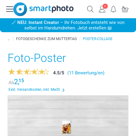
🪄
NEU: Instant Creator
– Ihr Fotobuch entsteht wie von
selbst im Handumdrehen. Jetzt erstellen 📖
FOTOGESCHENKE ZUM MUTTERTAG
POSTER-COLLAGE
Foto-Poster
4.5
/
5
(11 Bewertung/en)
2,
15
Ab
Exkl. Versandkosten, inkl. MwSt