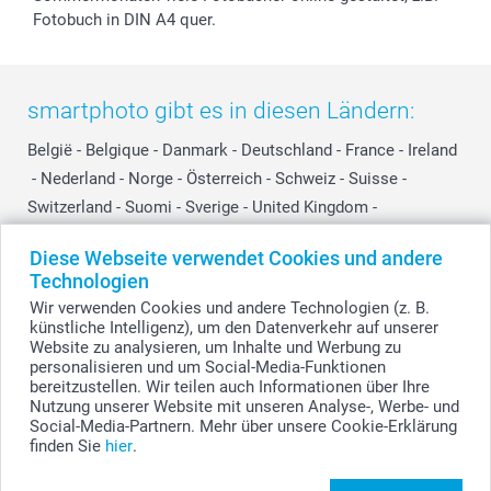
Fotobuch in DIN A4 quer.
smartphoto gibt es in diesen Ländern:
België
-
Belgique
-
Danmark
-
Deutschland
-
France
-
Ireland
-
Nederland
-
Norge
-
Österreich
-
Schweiz
-
Suisse
-
Switzerland
-
Suomi
-
Sverige
-
United Kingdom
-
Other Countries
Diese Webseite verwendet Cookies und andere
Technologien
Wir verwenden Cookies und andere Technologien (z. B.
Alle Preise verstehen sich in EURO (€) inkl. MwSt. und zzgl. Versandkosten.
künstliche Intelligenz), um den Datenverkehr auf unserer
Website zu analysieren, um Inhalte und Werbung zu
personalisieren und um Social-Media-Funktionen
bereitzustellen. Wir teilen auch Informationen über Ihre
© smartphoto Group. Alle Rechte vorbehalten.
Nutzung unserer Website mit unseren Analyse-, Werbe- und
Social-Media-Partnern. Mehr über unsere Cookie-Erklärung
finden Sie
hier
.
Foto-Collage 20 x 30 cm gestalten