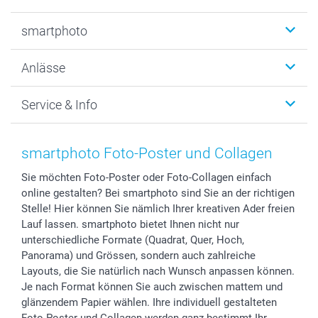
Fotobücher
smartphoto
Fotogeschenke
Wanddekoration
Über uns
Anlässe
MyNameBook
Warum smartphoto
Foto-Grusskarten
Nachhaltigkeit
Weihnachten
Service & Info
Fotoabzüge, Fotos als Buch & Poster
Datenschutz
Neujahr
Smartphone & Tablet Cases
Cookie-Erklärung
Valentinstag
Kontakt & FAQ
Zubehör & Material
AGB
Muttertag
Anmelden /Registrieren
smartphoto Foto-Poster und Collagen
Foto-Kalender & Agenden
Impressum
Vatertag
Preise und Versandkosten
Sie möchten Foto-Poster oder Foto-Collagen einfach
Sticker & Etiketten
Presse
Kommunion & Konfirmation
Lieferfristen
online gestalten? Bei smartphoto sind Sie an der richtigen
Geschenk-Gutscheine (PDF)
Partnerprogramme
Hochzeit
72h Lieferung
Stelle! Hier können Sie nämlich Ihrer kreativen Ader freien
Investor Relations
Geburtstag
Zahlungsmöglichkeiten
Lauf lassen. smartphoto bietet Ihnen nicht nur
B2B smartbusiness
Geburt
Sitemap
unterschiedliche Formate (Quadrat, Quer, Hoch,
Panorama) und Grössen, sondern auch zahlreiche
Widerrufsrecht
Zu allen Anlässen
Status der Bestellung
Layouts, die Sie natürlich nach Wunsch anpassen können.
smartfriends
Je nach Format können Sie auch zwischen mattem und
smartgarantie
glänzendem Papier wählen. Ihre individuell gestalteten
smartbonus
Foto-Poster und Collagen werden ganz bestimmt Ihr