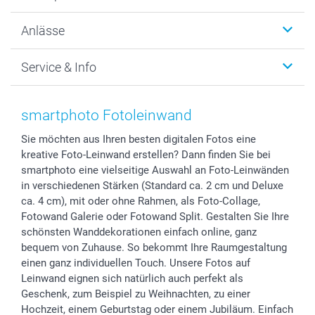
Wanddekoration
Über uns
Anlässe
MyNameBook
Warum smartphoto
Foto-Grusskarten
Nachhaltigkeit
Weihnachten
Service & Info
Fotoabzüge, Fotos als Buch & Poster
Datenschutz
Neujahr
Smartphone & Tablet Cases
Cookie-Erklärung
Valentinstag
Kontakt & FAQ
Zubehör & Material
AGB
Muttertag
Anmelden /Registrieren
smartphoto Fotoleinwand
Foto-Kalender & Agenden
Impressum
Vatertag
Preise und Versandkosten
Sie möchten aus Ihren besten digitalen Fotos eine
Sticker & Etiketten
Presse
Kommunion & Konfirmation
Lieferfristen
kreative Foto-Leinwand erstellen? Dann finden Sie bei
Geschenk-Gutscheine (PDF)
Partnerprogramme
Hochzeit
72h Lieferung
smartphoto eine vielseitige Auswahl an Foto-Leinwänden
Investor Relations
Geburtstag
Zahlungsmöglichkeiten
in verschiedenen Stärken (Standard ca. 2 cm und Deluxe
B2B smartbusiness
Geburt
Sitemap
ca. 4 cm), mit oder ohne Rahmen, als Foto-Collage,
Fotowand Galerie oder Fotowand Split. Gestalten Sie Ihre
Widerrufsrecht
Zu allen Anlässen
Status der Bestellung
schönsten Wanddekorationen einfach online, ganz
smartfriends
bequem von Zuhause. So bekommt Ihre Raumgestaltung
smartgarantie
einen ganz individuellen Touch. Unsere Fotos auf
smartbonus
Leinwand eignen sich natürlich auch perfekt als
Geschenk, zum Beispiel zu Weihnachten, zu einer
Hochzeit, einem Geburtstag oder einem Jubiläum. Einfach