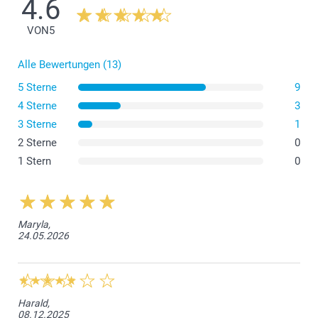
4.6
zum Rahmen.
VON
5
Alle Bewertungen (13)
5 Sterne
9
4 Sterne
3
3 Sterne
1
2 Sterne
0
1 Stern
0
Maryla,
24.05.2026
Harald,
08.12.2025