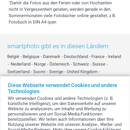
"Damit die Fotos aus den Ferien oder von Hochzeiten
nicht in Vergessenheit geraten, werden gerade in den
Sommermonaten viele Fotobücher online gestaltet, z.B.
Fotobuch in DIN A4 quer.
smartphoto gibt es in diesen Ländern:
België
-
Belgique
-
Danmark
-
Deutschland
-
France
-
Ireland
-
Nederland
-
Norge
-
Österreich
-
Schweiz
-
Suisse
-
Switzerland
-
Suomi
-
Sverige
-
United Kingdom
-
Other Countries
Diese Webseite verwendet Cookies und andere
Technologien
Wir verwenden Cookies und andere Technologien (z. B.
Alle Preise verstehen sich in EURO (€) inkl. MwSt. und zzgl. Versandkosten.
künstliche Intelligenz), um den Datenverkehr auf unserer
Website zu analysieren, um Inhalte und Werbung zu
personalisieren und um Social-Media-Funktionen
bereitzustellen. Wir teilen auch Informationen über Ihre
© smartphoto Group. Alle Rechte vorbehalten.
Nutzung unserer Website mit unseren Analyse-, Werbe- und
Social-Media-Partnern. Mehr über unsere Cookie-Erklärung