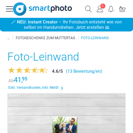
🪄
NEU: Instant Creator
– Ihr Fotobuch entsteht wie von
selbst im Handumdrehen. Jetzt erstellen 📖
FOTOGESCHENKE ZUM MUTTERTAG
FOTO-LEINWAND
Foto-Leinwand
4.6
/
5
(13 Bewertung/en)
41,
95
Ab
Exkl. Versandkosten, inkl. MwSt