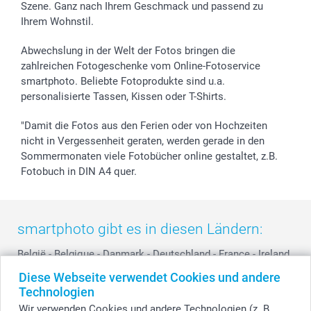
Szene. Ganz nach Ihrem Geschmack und passend zu
Investor Relations
Geburtstag
Zahlungsmöglichkeiten
Ihrem Wohnstil.
B2B smartbusiness
Geburt
Sitemap
Widerrufsrecht
Zu allen Anlässen
Status der Bestellung
Abwechslung in der Welt der Fotos bringen die
smartfriends
zahlreichen Fotogeschenke vom Online-Fotoservice
smartphoto. Beliebte Fotoprodukte sind u.a.
smartgarantie
personalisierte Tassen, Kissen oder T-Shirts.
smartbonus
"Damit die Fotos aus den Ferien oder von Hochzeiten
nicht in Vergessenheit geraten, werden gerade in den
Sommermonaten viele Fotobücher online gestaltet, z.B.
Fotobuch in DIN A4 quer.
smartphoto gibt es in diesen Ländern:
België
-
Belgique
-
Danmark
-
Deutschland
-
France
-
Ireland
-
Nederland
-
Norge
-
Österreich
-
Schweiz
-
Suisse
-
Diese Webseite verwendet Cookies und andere
Switzerland
-
Suomi
-
Sverige
-
United Kingdom
-
Technologien
Other Countries
Wir verwenden Cookies und andere Technologien (z. B.