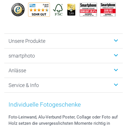
Unsere Produkte
Fotobücher
smartphoto
Fotogeschenke
Wanddekoration
Über uns
Anlässe
MyNameBook
Warum smartphoto
Foto-Grusskarten
Nachhaltigkeit
Weihnachten
Service & Info
Fotoabzüge, Fotos als Buch & Poster
Datenschutz
Neujahr
Smartphone & Tablet Cases
Cookie-Erklärung
Valentinstag
Kontakt & FAQ
Zubehör & Material
AGB
Muttertag
Anmelden /Registrieren
Individuelle Fotogeschenke
Foto-Kalender & Agenden
Impressum
Vatertag
Preise und Versandkosten
Sticker & Etiketten
Presse
Kommunion & Konfirmation
Lieferfristen
Foto-Leinwand, Alu-Verbund Poster, Collage oder Foto auf
Holz setzen die unvergesslichsten Momente richtig in
Geschenk-Gutscheine (PDF)
Partnerprogramme
Hochzeit
72h Lieferung