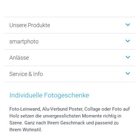
Unsere Produkte
Fotobücher
smartphoto
Fotogeschenke
Wanddekoration
Über uns
Anlässe
MyNameBook
Warum smartphoto
Foto-Grusskarten
Nachhaltigkeit
Weihnachten
Service & Info
Fotoabzüge, Fotos als Buch & Poster
Datenschutz
Neujahr
Smartphone & Tablet Cases
Cookie-Erklärung
Valentinstag
Kontakt & FAQ
Zubehör & Material
AGB
Muttertag
Anmelden /Registrieren
Individuelle Fotogeschenke
Foto-Kalender & Agenden
Impressum
Vatertag
Preise und Versandkosten
Sticker & Etiketten
Presse
Kommunion & Konfirmation
Lieferfristen
Foto-Leinwand, Alu-Verbund Poster, Collage oder Foto auf
Holz setzen die unvergesslichsten Momente richtig in
Geschenk-Gutscheine (PDF)
Partnerprogramme
Hochzeit
72h Lieferung
Szene. Ganz nach Ihrem Geschmack und passend zu
Investor Relations
Geburtstag
Zahlungsmöglichkeiten
Ihrem Wohnstil.
B2B smartbusiness
Geburt
Sitemap