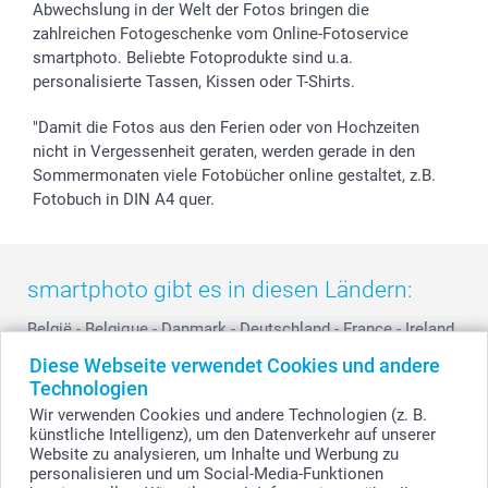
Widerrufsrecht
Zu allen Anlässen
Status der Bestellung
Abwechslung in der Welt der Fotos bringen die
smartfriends
zahlreichen Fotogeschenke vom Online-Fotoservice
smartphoto. Beliebte Fotoprodukte sind u.a.
smartgarantie
personalisierte Tassen, Kissen oder T-Shirts.
smartbonus
"Damit die Fotos aus den Ferien oder von Hochzeiten
nicht in Vergessenheit geraten, werden gerade in den
Sommermonaten viele Fotobücher online gestaltet, z.B.
Fotobuch in DIN A4 quer.
smartphoto gibt es in diesen Ländern:
België
-
Belgique
-
Danmark
-
Deutschland
-
France
-
Ireland
-
Nederland
-
Norge
-
Österreich
-
Schweiz
-
Suisse
-
Diese Webseite verwendet Cookies und andere
Switzerland
-
Suomi
-
Sverige
-
United Kingdom
-
Technologien
Other Countries
Wir verwenden Cookies und andere Technologien (z. B.
künstliche Intelligenz), um den Datenverkehr auf unserer
Website zu analysieren, um Inhalte und Werbung zu
personalisieren und um Social-Media-Funktionen
Alle Preise verstehen sich in EURO (€) inkl. MwSt. und zzgl. Versandkosten.