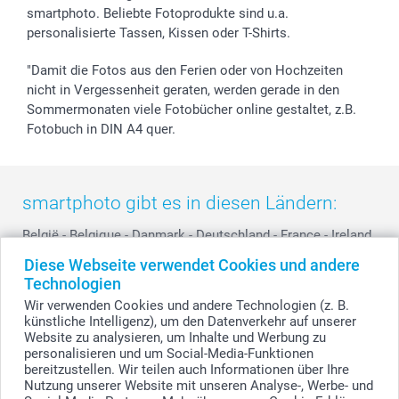
smartphoto. Beliebte Fotoprodukte sind u.a.
smartgarantie
personalisierte Tassen, Kissen oder T-Shirts.
smartbonus
"Damit die Fotos aus den Ferien oder von Hochzeiten
nicht in Vergessenheit geraten, werden gerade in den
Sommermonaten viele Fotobücher online gestaltet, z.B.
Fotobuch in DIN A4 quer.
smartphoto gibt es in diesen Ländern:
België
-
Belgique
-
Danmark
-
Deutschland
-
France
-
Ireland
-
Nederland
-
Norge
-
Österreich
-
Schweiz
-
Suisse
-
Diese Webseite verwendet Cookies und andere
Switzerland
-
Suomi
-
Sverige
-
United Kingdom
-
Technologien
Other Countries
Wir verwenden Cookies und andere Technologien (z. B.
künstliche Intelligenz), um den Datenverkehr auf unserer
Website zu analysieren, um Inhalte und Werbung zu
personalisieren und um Social-Media-Funktionen
Alle Preise verstehen sich in EURO (€) inkl. MwSt. und zzgl. Versandkosten.
bereitzustellen. Wir teilen auch Informationen über Ihre
Nutzung unserer Website mit unseren Analyse-, Werbe- und