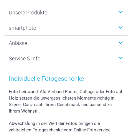
Unsere Produkte
Fotobücher
smartphoto
Fotogeschenke
Wanddekoration
Über uns
Anlässe
MyNameBook
Warum smartphoto
Foto-Grusskarten
Nachhaltigkeit
Weihnachten
Service & Info
Fotoabzüge, Fotos als Buch & Poster
Datenschutz
Neujahr
Smartphone & Tablet Cases
Cookie-Erklärung
Valentinstag
Kontakt & FAQ
Zubehör & Material
AGB
Muttertag
Anmelden /Registrieren
Individuelle Fotogeschenke
Foto-Kalender & Agenden
Impressum
Vatertag
Preise und Versandkosten
Sticker & Etiketten
Presse
Kommunion & Konfirmation
Lieferfristen
Foto-Leinwand, Alu-Verbund Poster, Collage oder Foto auf
Holz setzen die unvergesslichsten Momente richtig in
Geschenk-Gutscheine (PDF)
Partnerprogramme
Hochzeit
72h Lieferung
Szene. Ganz nach Ihrem Geschmack und passend zu
Investor Relations
Geburtstag
Zahlungsmöglichkeiten
Ihrem Wohnstil.
B2B smartbusiness
Geburt
Sitemap
Widerrufsrecht
Zu allen Anlässen
Status der Bestellung
Abwechslung in der Welt der Fotos bringen die
smartfriends
zahlreichen Fotogeschenke vom Online-Fotoservice