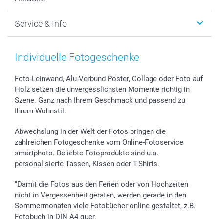
MyNameBook
Warum smartphoto
Foto-Grusskarten
Nachhaltigkeit
Weihnachten
Service & Info
Fotoabzüge, Fotos als Buch & Poster
Datenschutz
Neujahr
Smartphone & Tablet Cases
Cookie-Erklärung
Valentinstag
Kontakt & FAQ
Zubehör & Material
AGB
Muttertag
Anmelden /Registrieren
Individuelle Fotogeschenke
Foto-Kalender & Agenden
Impressum
Vatertag
Preise und Versandkosten
Sticker & Etiketten
Presse
Kommunion & Konfirmation
Lieferfristen
Foto-Leinwand, Alu-Verbund Poster, Collage oder Foto auf
Holz setzen die unvergesslichsten Momente richtig in
Geschenk-Gutscheine (PDF)
Partnerprogramme
Hochzeit
72h Lieferung
Szene. Ganz nach Ihrem Geschmack und passend zu
Investor Relations
Geburtstag
Zahlungsmöglichkeiten
Ihrem Wohnstil.
B2B smartbusiness
Geburt
Sitemap
Widerrufsrecht
Zu allen Anlässen
Status der Bestellung
Abwechslung in der Welt der Fotos bringen die
smartfriends
zahlreichen Fotogeschenke vom Online-Fotoservice
smartphoto. Beliebte Fotoprodukte sind u.a.
smartgarantie
personalisierte Tassen, Kissen oder T-Shirts.
smartbonus
"Damit die Fotos aus den Ferien oder von Hochzeiten
nicht in Vergessenheit geraten, werden gerade in den
Sommermonaten viele Fotobücher online gestaltet, z.B.
Fotobuch in DIN A4 quer.