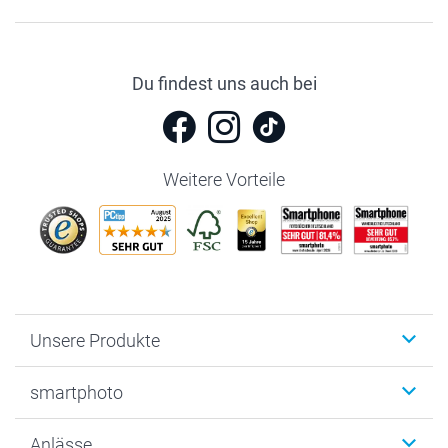
Du findest uns auch bei
Weitere Vorteile
Unsere Produkte
Fotobücher
smartphoto
Fotogeschenke
Wanddekoration
Über uns
Anlässe