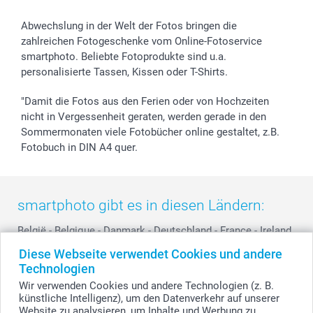
B2B smartbusiness
Geburt
Sitemap
Widerrufsrecht
Zu allen Anlässen
Status der Bestellung
Abwechslung in der Welt der Fotos bringen die
smartfriends
zahlreichen Fotogeschenke vom Online-Fotoservice
smartphoto. Beliebte Fotoprodukte sind u.a.
smartgarantie
personalisierte Tassen, Kissen oder T-Shirts.
smartbonus
"Damit die Fotos aus den Ferien oder von Hochzeiten
nicht in Vergessenheit geraten, werden gerade in den
Sommermonaten viele Fotobücher online gestaltet, z.B.
Fotobuch in DIN A4 quer.
smartphoto gibt es in diesen Ländern:
België
-
Belgique
-
Danmark
-
Deutschland
-
France
-
Ireland
-
Nederland
-
Norge
-
Österreich
-
Schweiz
-
Suisse
-
Diese Webseite verwendet Cookies und andere
Switzerland
-
Suomi
-
Sverige
-
United Kingdom
-
Technologien
Other Countries
Wir verwenden Cookies und andere Technologien (z. B.
künstliche Intelligenz), um den Datenverkehr auf unserer
Website zu analysieren, um Inhalte und Werbung zu