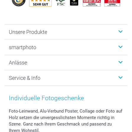
Unsere Produkte
Fotobücher
smartphoto
Fotogeschenke
Wanddekoration
Über uns
Anlässe
MyNameBook
Warum smartphoto
Foto-Grusskarten
Nachhaltigkeit
Weihnachten
Service & Info
Fotoabzüge, Fotos als Buch & Poster
Datenschutz
Neujahr
Smartphone & Tablet Cases
Cookie-Erklärung
Valentinstag
Kontakt & FAQ
Zubehör & Material
AGB
Muttertag
Anmelden /Registrieren
Individuelle Fotogeschenke
Foto-Kalender & Agenden
Impressum
Vatertag
Preise und Versandkosten
Sticker & Etiketten
Presse
Kommunion & Konfirmation
Lieferfristen
Foto-Leinwand, Alu-Verbund Poster, Collage oder Foto auf
Holz setzen die unvergesslichsten Momente richtig in
Geschenk-Gutscheine (PDF)
Partnerprogramme
Hochzeit
72h Lieferung
Szene. Ganz nach Ihrem Geschmack und passend zu
Investor Relations
Geburtstag
Zahlungsmöglichkeiten
Ihrem Wohnstil.