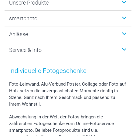
Unsere Produkte
Fotobücher
smartphoto
Fotogeschenke
Wanddekoration
Über uns
Anlässe
MyNameBook
Warum smartphoto
Foto-Grusskarten
Nachhaltigkeit
Weihnachten
Service & Info
Fotoabzüge, Fotos als Buch & Poster
Datenschutz
Neujahr
Smartphone & Tablet Cases
Cookie-Erklärung
Valentinstag
Kontakt & FAQ
Zubehör & Material
AGB
Muttertag
Anmelden /Registrieren
Individuelle Fotogeschenke
Foto-Kalender & Agenden
Impressum
Vatertag
Preise und Versandkosten
Sticker & Etiketten
Presse
Kommunion & Konfirmation
Lieferfristen
Foto-Leinwand, Alu-Verbund Poster, Collage oder Foto auf
Holz setzen die unvergesslichsten Momente richtig in
Geschenk-Gutscheine (PDF)
Partnerprogramme
Hochzeit
72h Lieferung
Szene. Ganz nach Ihrem Geschmack und passend zu
Investor Relations
Geburtstag
Zahlungsmöglichkeiten
Ihrem Wohnstil.
B2B smartbusiness
Geburt
Sitemap
Widerrufsrecht
Zu allen Anlässen
Status der Bestellung
Abwechslung in der Welt der Fotos bringen die
smartfriends
zahlreichen Fotogeschenke vom Online-Fotoservice
smartphoto. Beliebte Fotoprodukte sind u.a.
smartgarantie