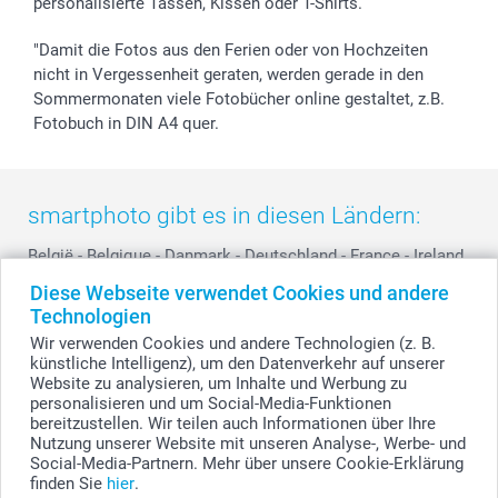
personalisierte Tassen, Kissen oder T-Shirts.
smartbonus
"Damit die Fotos aus den Ferien oder von Hochzeiten
nicht in Vergessenheit geraten, werden gerade in den
Sommermonaten viele Fotobücher online gestaltet, z.B.
Fotobuch in DIN A4 quer.
smartphoto gibt es in diesen Ländern:
België
-
Belgique
-
Danmark
-
Deutschland
-
France
-
Ireland
-
Nederland
-
Norge
-
Österreich
-
Schweiz
-
Suisse
-
Diese Webseite verwendet Cookies und andere
Switzerland
-
Suomi
-
Sverige
-
United Kingdom
-
Technologien
Other Countries
Wir verwenden Cookies und andere Technologien (z. B.
künstliche Intelligenz), um den Datenverkehr auf unserer
Website zu analysieren, um Inhalte und Werbung zu
personalisieren und um Social-Media-Funktionen
Alle Preise verstehen sich in EURO (€) inkl. MwSt. und zzgl. Versandkosten.
bereitzustellen. Wir teilen auch Informationen über Ihre
Nutzung unserer Website mit unseren Analyse-, Werbe- und
Social-Media-Partnern. Mehr über unsere Cookie-Erklärung
finden Sie
hier
.