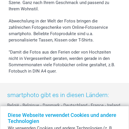
Szene. Ganz nach Ihrem Geschmack und passend zu
Investor Relations
Geburtstag
Zahlungsmöglichkeiten
Ihrem Wohnstil.
B2B smartbusiness
Geburt
Sitemap
Widerrufsrecht
Zu allen Anlässen
Status der Bestellung
Abwechslung in der Welt der Fotos bringen die
smartfriends
zahlreichen Fotogeschenke vom Online-Fotoservice
smartphoto. Beliebte Fotoprodukte sind u.a.
smartgarantie
personalisierte Tassen, Kissen oder T-Shirts.
smartbonus
"Damit die Fotos aus den Ferien oder von Hochzeiten
nicht in Vergessenheit geraten, werden gerade in den
Sommermonaten viele Fotobücher online gestaltet, z.B.
Fotobuch in DIN A4 quer.
smartphoto gibt es in diesen Ländern:
België
-
Belgique
-
Danmark
-
Deutschland
-
France
-
Ireland
-
Nederland
-
Norge
-
Österreich
-
Schweiz
-
Suisse
-
Diese Webseite verwendet Cookies und andere
Switzerland
-
Suomi
-
Sverige
-
United Kingdom
-
Technologien
Other Countries
Wir verwenden Cookies und andere Technologien (z. B.