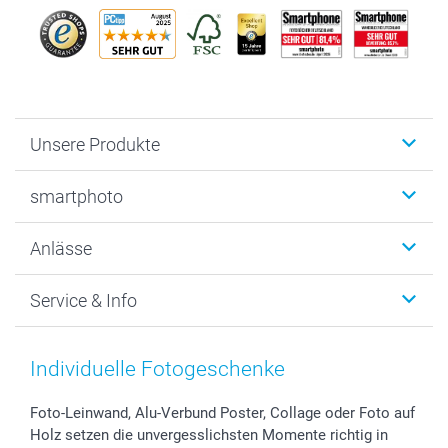
Unsere Produkte
Fotobücher
smartphoto
Fotogeschenke
Wanddekoration
Über uns
Anlässe
MyNameBook
Warum smartphoto
Foto-Grusskarten
Nachhaltigkeit
Weihnachten
Service & Info
Fotoabzüge, Fotos als Buch & Poster
Datenschutz
Neujahr
Smartphone & Tablet Cases
Cookie-Erklärung
Valentinstag
Kontakt & FAQ
Zubehör & Material
AGB
Muttertag
Anmelden /Registrieren
Individuelle Fotogeschenke
Foto-Kalender & Agenden
Impressum
Vatertag
Preise und Versandkosten
Sticker & Etiketten
Presse
Kommunion & Konfirmation
Lieferfristen
Foto-Leinwand, Alu-Verbund Poster, Collage oder Foto auf
Holz setzen die unvergesslichsten Momente richtig in
Geschenk-Gutscheine (PDF)
Partnerprogramme
Hochzeit
72h Lieferung