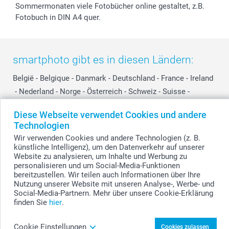
Sommermonaten viele Fotobücher online gestaltet, z.B.
Fotobuch in DIN A4 quer.
smartphoto gibt es in diesen Ländern:
België
-
Belgique
-
Danmark
-
Deutschland
-
France
-
Ireland
-
Nederland
-
Norge
-
Österreich
-
Schweiz
-
Suisse
-
Switzerland
-
Suomi
-
Sverige
-
United Kingdom
-
Diese Webseite verwendet Cookies und andere
Other Countries
Technologien
Wir verwenden Cookies und andere Technologien (z. B.
künstliche Intelligenz), um den Datenverkehr auf unserer
Alle Preise verstehen sich in EURO (€) inkl. MwSt. und zzgl. Versandkosten.
Website zu analysieren, um Inhalte und Werbung zu
personalisieren und um Social-Media-Funktionen
bereitzustellen. Wir teilen auch Informationen über Ihre
Nutzung unserer Website mit unseren Analyse-, Werbe- und
© smartphoto Group. Alle Rechte vorbehalten.
Social-Media-Partnern. Mehr über unsere Cookie-Erklärung
finden Sie
hier
.
Cookie Einstellungen
Cookies zulassen