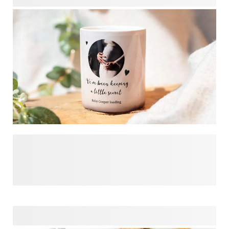
Stellen Sie sich vor: Sie schenken eine schwarze Tasse –
doch sobald heisser Kaffee oder Tee eingegossen wird,
geschieht etwas Magisches. Langsam verschwindet das
Schwarz, und Ihre grosse Neuigkeit erscheint. Ob Sie sich
für einen liebevollen Text oder das erste Ultraschallbild
entscheiden – der Überraschungseffekt ist unbezahlbar.
Während die Wärme ihre Wirkung entfaltet, entsteht ein
einzigartiger Moment voller Nostalgie und Freude. So teilen