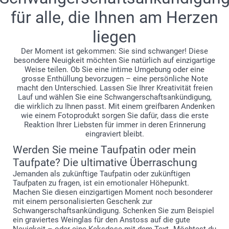
Taufpatin / mein Taufpate werden?" Der Moment, in dem
für alle, die Ihnen am Herzen
ihnen bewusst wird, dass ein Baby unterwegs ist und sie
eine besondere Rolle spielen dürfen, ist unbezahlbar. So
liegen
machen Sie aus diesem einzigartigen Moment eine
greifbare Erinnerung, die sie für immer in Ehren halten
Der Moment ist gekommen: Sie sind schwanger! Diese
besondere Neuigkeit möchten Sie natürlich auf einzigartige
werden.
Weise teilen. Ob Sie eine intime Umgebung oder eine
grosse Enthüllung bevorzugen – eine persönliche Note
macht den Unterschied. Lassen Sie Ihrer Kreativität freien
Lauf und wählen Sie eine Schwangerschaftsankündigung,
die wirklich zu Ihnen passt. Mit einem greifbaren Andenken
wie einem Fotoprodukt sorgen Sie dafür, dass die erste
Reaktion Ihrer Liebsten für immer in deren Erinnerung
eingraviert bleibt.
Werden Sie meine Taufpatin oder mein
Taufpate? Die ultimative Überraschung
Jemanden als zukünftige Taufpatin oder zukünftigen
Taufpaten zu fragen, ist ein emotionaler Höhepunkt.
Machen Sie diesen einzigartigen Moment noch besonderer
mit einem personalisierten Geschenk zur
Schwangerschaftsankündigung. Schenken Sie zum Beispiel
ein graviertes Weinglas für den Anstoss auf die gute