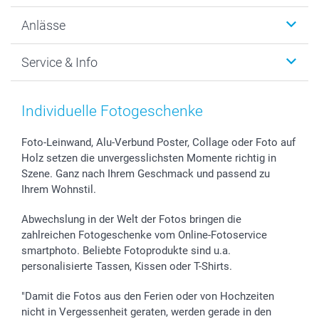
Wanddekoration
Über uns
Anlässe
MyNameBook
Warum smartphoto
Foto-Grusskarten
Nachhaltigkeit
Weihnachten
Service & Info
Fotoabzüge, Fotos als Buch & Poster
Datenschutz
Neujahr
Smartphone & Tablet Cases
Cookie-Erklärung
Valentinstag
Kontakt & FAQ
Zubehör & Material
AGB
Muttertag
Anmelden /Registrieren
Individuelle Fotogeschenke
Foto-Kalender & Agenden
Impressum
Vatertag
Preise und Versandkosten
Sticker & Etiketten
Presse
Kommunion & Konfirmation
Lieferfristen
Foto-Leinwand, Alu-Verbund Poster, Collage oder Foto auf
Holz setzen die unvergesslichsten Momente richtig in
Geschenk-Gutscheine (PDF)
Partnerprogramme
Hochzeit
72h Lieferung
Szene. Ganz nach Ihrem Geschmack und passend zu
Investor Relations
Geburtstag
Zahlungsmöglichkeiten
Ihrem Wohnstil.
B2B smartbusiness
Geburt
Sitemap
Widerrufsrecht
Zu allen Anlässen
Status der Bestellung
Abwechslung in der Welt der Fotos bringen die
smartfriends
zahlreichen Fotogeschenke vom Online-Fotoservice
smartphoto. Beliebte Fotoprodukte sind u.a.
smartgarantie
personalisierte Tassen, Kissen oder T-Shirts.
smartbonus
"Damit die Fotos aus den Ferien oder von Hochzeiten
nicht in Vergessenheit geraten, werden gerade in den