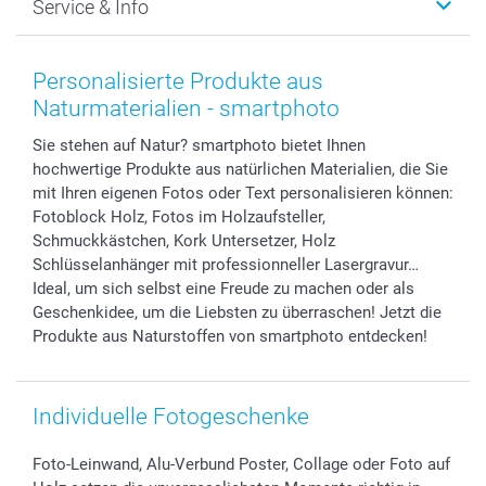
Service & Info
Fotoabzüge, Fotos als Buch & Poster
Datenschutz
Neujahr
Smartphone & Tablet Cases
Cookie-Erklärung
Valentinstag
Kontakt & FAQ
Zubehör & Material
AGB
Muttertag
Anmelden /Registrieren
Personalisierte Produkte aus
Foto-Kalender & Agenden
Impressum
Vatertag
Preise und Versandkosten
Naturmaterialien - smartphoto
Sticker & Etiketten
Presse
Kommunion & Konfirmation
Lieferfristen
Sie stehen auf Natur? smartphoto bietet Ihnen
Geschenk-Gutscheine (PDF)
Partnerprogramme
Hochzeit
72h Lieferung
hochwertige Produkte aus natürlichen Materialien, die Sie
Investor Relations
Geburtstag
Zahlungsmöglichkeiten
mit Ihren eigenen Fotos oder Text personalisieren können:
B2B smartbusiness
Geburt
Sitemap
Fotoblock Holz, Fotos im Holzaufsteller,
Widerrufsrecht
Zu allen Anlässen
Status der Bestellung
Schmuckkästchen, Kork Untersetzer, Holz
Schlüsselanhänger mit professionneller Lasergravur…
smartfriends
Ideal, um sich selbst eine Freude zu machen oder als
smartgarantie
Geschenkidee, um die Liebsten zu überraschen! Jetzt die
smartbonus
Produkte aus Naturstoffen von smartphoto entdecken!
Individuelle Fotogeschenke
Foto-Leinwand, Alu-Verbund Poster, Collage oder Foto auf