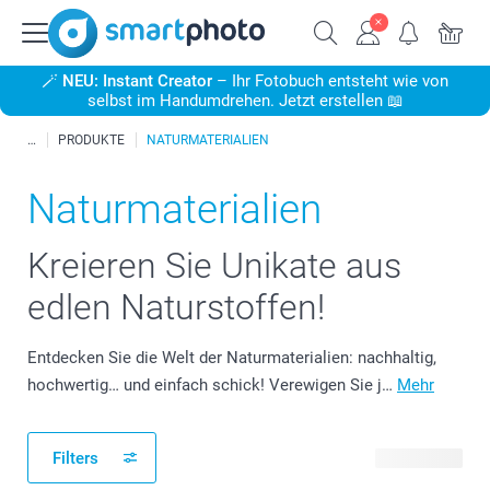
🪄
NEU: Instant Creator
– Ihr Fotobuch entsteht wie von
selbst im Handumdrehen. Jetzt erstellen 📖
PRODUKTE
NATURMATERIALIEN
Naturmaterialien
Kreieren Sie Unikate aus
edlen Naturstoffen!
Entdecken Sie die Welt der Naturmaterialien: nachhaltig,
hochwertig… und einfach schick! Verewigen Sie j…
Mehr
Filters
39 Produkte