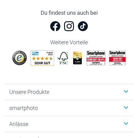
Du findest uns auch bei
Weitere Vorteile
Unsere Produkte
Fotobücher
smartphoto
Fotogeschenke
Wanddekoration
Über uns
Anlässe
MyNameBook
Warum smartphoto
Foto-Grusskarten
Nachhaltigkeit
Weihnachten