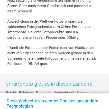
Holz setzen die unvergesslichsten Momente richtig in
Szene. Ganz nach Ihrem Geschmack und passend zu
Ihrem Wohnstil.
Abwechslung in der Welt der Fotos bringen die
zahlreichen Fotogeschenke vom Online-Fotoservice
smartphoto. Beliebte Fotoprodukte sind u.a.
personalisierte Tassen, Kissen oder T-Shirts.
"Damit die Fotos aus den Ferien oder von Hochzeiten
nicht in Vergessenheit geraten, werden gerade in den
Sommermonaten viele Fotobücher online gestaltet, z.B.
Fotobuch in DIN A4 quer.
smartphoto gibt es in diesen Ländern:
België
-
Belgique
-
Danmark
-
Deutschland
-
France
-
Ireland
-
Nederland
-
Norge
-
Österreich
-
Schweiz
-
Suisse
-
Diese Webseite verwendet Cookies und andere
Switzerland
-
Suomi
-
Sverige
-
United Kingdom
-
Technologien