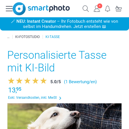
🪄
NEU: Instant Creator
– Ihr Fotobuch entsteht wie von
selbst im Handumdrehen. Jetzt erstellen 📖
KI-FOTOSTUDIO
KI-TASSE
Personalisierte Tasse
mit KI-Bild
5.0
/
5
(1 Bewertung/en)
13,
95
Exkl. Versandkosten, inkl. MwSt