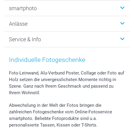
Fotobücher
smartphoto
Fotogeschenke
Wanddekoration
Über uns
Anlässe
MyNameBook
Warum smartphoto
Foto-Grusskarten
Nachhaltigkeit
Weihnachten
Service & Info
Fotoabzüge, Fotos als Buch & Poster
Datenschutz
Neujahr
Smartphone & Tablet Cases
Cookie-Erklärung
Valentinstag
Kontakt & FAQ
Zubehör & Material
AGB
Muttertag
Anmelden /Registrieren
Individuelle Fotogeschenke
Foto-Kalender & Agenden
Impressum
Vatertag
Preise und Versandkosten
Sticker & Etiketten
Presse
Kommunion & Konfirmation
Lieferfristen
Foto-Leinwand, Alu-Verbund Poster, Collage oder Foto auf
Holz setzen die unvergesslichsten Momente richtig in
Geschenk-Gutscheine (PDF)
Partnerprogramme
Hochzeit
72h Lieferung
Szene. Ganz nach Ihrem Geschmack und passend zu
Investor Relations
Geburtstag
Zahlungsmöglichkeiten
Ihrem Wohnstil.
B2B smartbusiness
Geburt
Sitemap
Widerrufsrecht
Zu allen Anlässen
Status der Bestellung
Abwechslung in der Welt der Fotos bringen die
smartfriends
zahlreichen Fotogeschenke vom Online-Fotoservice
smartphoto. Beliebte Fotoprodukte sind u.a.
smartgarantie
personalisierte Tassen, Kissen oder T-Shirts.
smartbonus