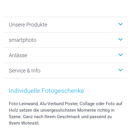
Unsere Produkte
Fotobücher
smartphoto
Fotogeschenke
Wanddekoration
Über uns
Anlässe
MyNameBook
Warum smartphoto
Foto-Grusskarten
Nachhaltigkeit
Weihnachten
Service & Info
Fotoabzüge, Fotos als Buch & Poster
Datenschutz
Neujahr
Smartphone & Tablet Cases
Cookie-Erklärung
Valentinstag
Kontakt & FAQ
Zubehör & Material
AGB
Muttertag
Anmelden /Registrieren
Individuelle Fotogeschenke
Foto-Kalender & Agenden
Impressum
Vatertag
Preise und Versandkosten
Sticker & Etiketten
Presse
Kommunion & Konfirmation
Lieferfristen
Foto-Leinwand, Alu-Verbund Poster, Collage oder Foto auf
Holz setzen die unvergesslichsten Momente richtig in
Geschenk-Gutscheine (PDF)
Partnerprogramme
Hochzeit
72h Lieferung
Szene. Ganz nach Ihrem Geschmack und passend zu
Investor Relations
Geburtstag
Zahlungsmöglichkeiten
Ihrem Wohnstil.
B2B smartbusiness
Geburt
Sitemap