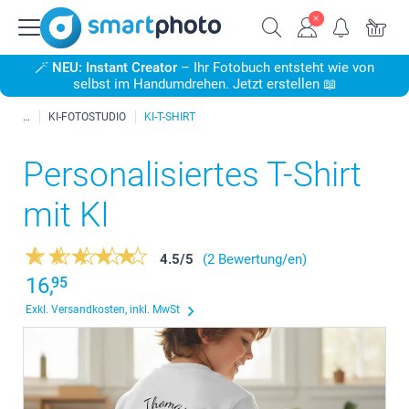
🪄
NEU: Instant Creator
– Ihr Fotobuch entsteht wie von
selbst im Handumdrehen. Jetzt erstellen 📖
KI-FOTOSTUDIO
KI-T-SHIRT
Personalisiertes T-Shirt
mit KI
4.5
/
5
(2 Bewertung/en)
16,
95
Exkl. Versandkosten, inkl. MwSt