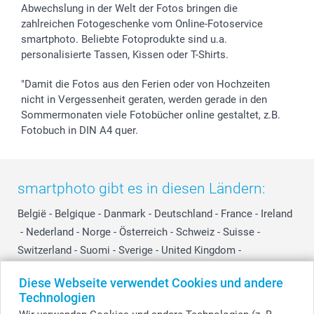
Widerrufsrecht
Zu allen Anlässen
Status der Bestellung
Abwechslung in der Welt der Fotos bringen die
smartfriends
zahlreichen Fotogeschenke vom Online-Fotoservice
smartphoto. Beliebte Fotoprodukte sind u.a.
smartgarantie
personalisierte Tassen, Kissen oder T-Shirts.
smartbonus
"Damit die Fotos aus den Ferien oder von Hochzeiten
nicht in Vergessenheit geraten, werden gerade in den
Sommermonaten viele Fotobücher online gestaltet, z.B.
Fotobuch in DIN A4 quer.
smartphoto gibt es in diesen Ländern:
België
-
Belgique
-
Danmark
-
Deutschland
-
France
-
Ireland
-
Nederland
-
Norge
-
Österreich
-
Schweiz
-
Suisse
-
Switzerland
-
Suomi
-
Sverige
-
United Kingdom
-
Other Countries
Diese Webseite verwendet Cookies und andere
Technologien