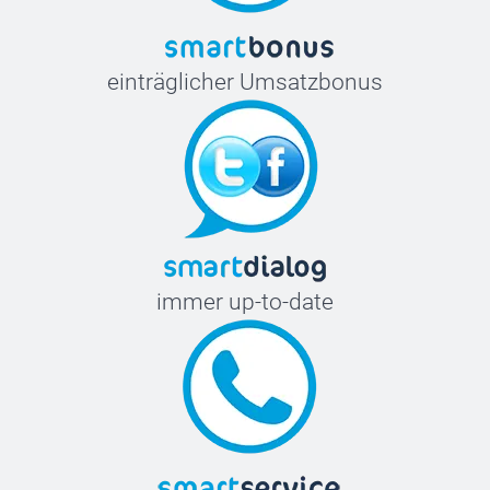
XXL
77,2 cm
einträglicher Umsatzbonus
61,5 cm
20 cm
immer up-to-date