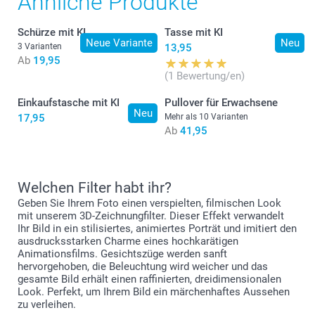
Ähnliche Produkte
Ihr T-Shirt drucken möchten, auf das Warndreieck, das
direkt auf den personalisierten Bereich des T-Shirts zu
14 cm
erscheint, wenn die Qualität des Fotos nicht
stellen.
ausreichend ist. Sie können das Foto vergrössern und
Schürze mit KI
Tasse mit KI
12-14 Jahre
verkleinern, bis das gewünschte Ergebnis erreicht ist.
Neue Variante
Neu
3 Varianten
13,95
Ab
19,95
63,5 cm
Fügen Sie Ihren Text hinzu, falls gewünscht. Auch hier
(1 Bewertung/en)
warnt Sie ein Dreieck, wenn die Textgrösse zu klein ist -
vielleicht haben Sie einen zu langen Text verwendet.
44,5 cm
Einkaufstasche mit KI
Pullover für Erwachsene
Neu
17,95
Mehr als 10 Varianten
Klicken Sie auf "Vorschau", um das Endergebnis zu
16 cm
Ab
41,95
sehen.
Wenn Sie mit dem Ergebnis zufrieden sind, legen Sie Ihr
selbst gestaltetes T-Shirt in den Warenkorb.
Welchen Filter habt ihr?
S
Geben Sie Ihrem Foto einen verspielten, filmischen Look
mit unserem 3D-Zeichnungfilter. Dieser Effekt verwandelt
70 cm
Ihr Bild in ein stilisiertes, animiertes Porträt und imitiert den
ausdrucksstarken Charme eines hochkarätigen
49,5 cm
Animationsfilms. Gesichtszüge werden sanft
hervorgehoben, die Beleuchtung wird weicher und das
18 cm
gesamte Bild erhält einen raffinierten, dreidimensionalen
Look. Perfekt, um Ihrem Bild ein märchenhaftes Aussehen
M
zu verleihen.