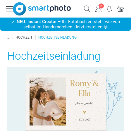
🪄
NEU: Instant Creator
– Ihr Fotobuch entsteht wie von
selbst im Handumdrehen. Jetzt erstellen 📖
HOCHZEIT
HOCHZEITSEINLADUNG
Hochzeitseinladung