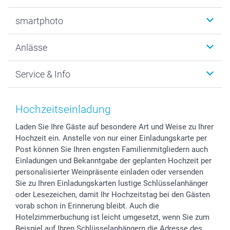
Fotobücher
smartphoto
Fotogeschenke
Wanddekoration
Über uns
Anlässe
MyNameBook
Warum smartphoto
Foto-Grusskarten
Nachhaltigkeit
Weihnachten
Service & Info
Fotoabzüge, Fotos als Buch & Poster
Datenschutz
Neujahr
Smartphone & Tablet Cases
Cookie-Erklärung
Valentinstag
Kontakt & FAQ
Zubehör & Material
AGB
Muttertag
Anmelden /Registrieren
Hochzeitseinladung
Foto-Kalender & Agenden
Impressum
Vatertag
Preise und Versandkosten
Laden Sie Ihre Gäste auf besondere Art und Weise zu Ihrer
Sticker & Etiketten
Presse
Kommunion & Konfirmation
Lieferfristen
Hochzeit ein. Anstelle von nur einer Einladungskarte per
Geschenk-Gutscheine (PDF)
Partnerprogramme
Hochzeit
72h Lieferung
Post können Sie Ihren engsten Familienmitgliedern auch
Investor Relations
Geburtstag
Zahlungsmöglichkeiten
Einladungen und Bekanntgabe der geplanten Hochzeit per
B2B smartbusiness
Geburt
Sitemap
personalisierter Weinpräsente einladen oder versenden
Sie zu Ihren Einladungskarten lustige Schlüsselanhänger
Widerrufsrecht
Zu allen Anlässen
Status der Bestellung
oder Lesezeichen, damit Ihr Hochzeitstag bei den Gästen
smartfriends
vorab schon in Erinnerung bleibt. Auch die
smartgarantie
Hotelzimmerbuchung ist leicht umgesetzt, wenn Sie zum
smartbonus
Beispiel auf Ihren Schlüsselanhängern die Adresse des