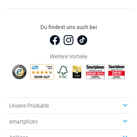
Du findest uns auch bei
Weitere Vorteile
Unsere Produkte
Fotobücher
smartphoto
Fotogeschenke
Wanddekoration
Über uns