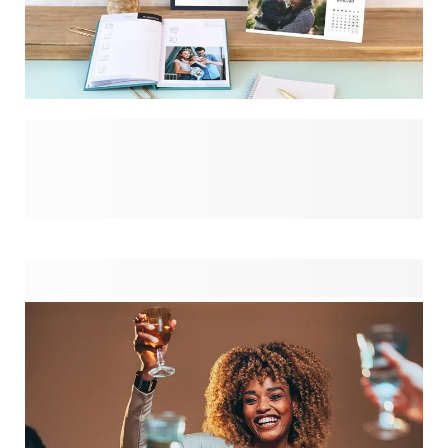
Das neue Jahr steht vor der Tür, und es ist an der Zeit, sich
vom vergangenen Jahr zu verabschieden und sich auf das
Jahr 2025 zu freuen. Kalender & Terminkalender sind Ihre
Übersicht für alle bevorstehenden Abenteuer, Geburtstage
und Feiertage. Füllen Sie jede Seite mit Ihren eigenen Fotos,
die Sie an schöne Momente erinnern und zu neuen
inspirieren. Bleiben Sie organisiert und motiviert, und feiern
Sie besondere Meilensteine im Laufe des Jahres mit dem
Beginn jeder Woche oder jedes neuen Monats.