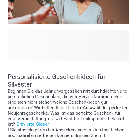
Sie sind zu einem Abendessen oder einer Party eingeladen?
Verwöhnen Sie den Gastgeber mit einem persönlichen
Geschenk! Wenn Sie zu einem gesellschaftlichen Ereignis
eingeladen sind, ist es immer höflich, ein Geschenk für den
Gastgeber mitzubringen. Kommen Sie nicht mit leeren
Händen, sondern erfreuen Sie Ihren Gastgeber mit einem
Personalisierte Geschenkideen für
persönlichen Geschenk. Ein personalisiertes Geschenk
Silvester
zeigt Ihre Wertschätzung und verleiht Ihnen eine zusätzliche
Beginnen Sie das Jahr unvergesslich mit durchdachten und
Ebene der Dankbarkeit. Ihr Gastgeber wird die zusätzliche
persönlichen Geschenken, die von Herzen kommen. Sie
Mühe und Aufmerksamkeit sicher zu schätzen wissen.
sind sich nicht sicher, welche Geschenkideen gut
ankommen? Wir helfen Ihnen bei der Auswahl der perfekten
Neujahrsgeschenke. Was ist das perfekte Geschenk für
eine Veranstaltung, die weltweit für Trinksprüche bekannt
ist?
Gravierte Gläser
! Sie sind ein perfektes Andenken, an das sich Ihre Lieben
noch jahrelang erfreuen können. Bringen Sie mit