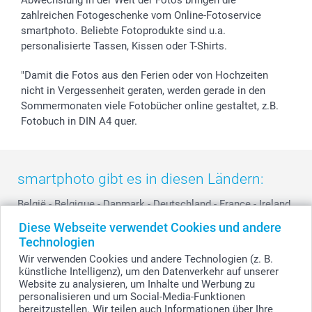
zahlreichen Fotogeschenke vom Online-Fotoservice
smartphoto. Beliebte Fotoprodukte sind u.a.
personalisierte Tassen, Kissen oder T-Shirts.
"Damit die Fotos aus den Ferien oder von Hochzeiten
nicht in Vergessenheit geraten, werden gerade in den
Sommermonaten viele Fotobücher online gestaltet, z.B.
Fotobuch in DIN A4 quer.
smartphoto gibt es in diesen Ländern:
België
-
Belgique
-
Danmark
-
Deutschland
-
France
-
Ireland
-
Nederland
-
Norge
-
Österreich
-
Schweiz
-
Suisse
-
Diese Webseite verwendet Cookies und andere
Switzerland
-
Suomi
-
Sverige
-
United Kingdom
-
Technologien
Other Countries
Wir verwenden Cookies und andere Technologien (z. B.
künstliche Intelligenz), um den Datenverkehr auf unserer
Website zu analysieren, um Inhalte und Werbung zu
personalisieren und um Social-Media-Funktionen
Alle Preise verstehen sich in EURO (€) inkl. MwSt. und zzgl. Versandkosten.
bereitzustellen. Wir teilen auch Informationen über Ihre