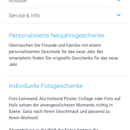
Anlässe
MyNameBook
Warum smartphoto
Foto-Grusskarten
Nachhaltigkeit
Weihnachten
Service & Info
Fotoabzüge, Fotos als Buch & Poster
Datenschutz
Neujahr
Smartphone & Tablet Cases
Cookie-Erklärung
Valentinstag
Kontakt & FAQ
Zubehör & Material
AGB
Muttertag
Anmelden /Registrieren
Personalisierte Neujahrsgeschenke
Foto-Kalender & Agenden
Impressum
Vatertag
Preise und Versandkosten
Überraschen Sie Freunde und Familie mit einem
Sticker & Etiketten
Presse
Kommunion & Konfirmation
Lieferfristen
personalisierten Geschenk für das neue Jahr. Bei
Geschenk-Gutscheine (PDF)
Partnerprogramme
Hochzeit
72h Lieferung
smartphoto finden Sie originelle Geschenke für das neue
Investor Relations
Geburtstag
Zahlungsmöglichkeiten
Jahr.
B2B smartbusiness
Geburt
Sitemap
Widerrufsrecht
Zu allen Anlässen
Status der Bestellung
Individuelle Fotogeschenke
smartfriends
smartgarantie
Foto-Leinwand, Alu-Verbund Poster, Collage oder Foto auf
smartbonus
Holz setzen die unvergesslichsten Momente richtig in
Szene. Ganz nach Ihrem Geschmack und passend zu
Ihrem Wohnstil.
Abwechslung in der Welt der Fotos bringen die