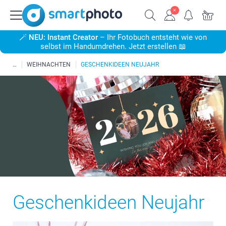
🪄
NEU: Instant Creator
– Ihr Fotobuch entsteht wie von
selbst im Handumdrehen. Jetzt erstellen 📖
WEIHNACHTEN
GESCHENKIDEEN NEUJAHR
Geschenkideen Neujahr