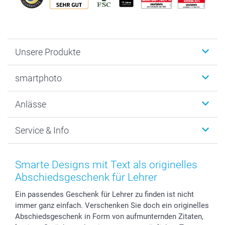
Unsere Produkte
Fotobücher
smartphoto
Fotogeschenke
Wanddekoration
Über uns
Anlässe
MyNameBook
Warum smartphoto
Foto-Grusskarten
Nachhaltigkeit
Weihnachten
Service & Info
Fotoabzüge, Fotos als Buch & Poster
Datenschutz
Neujahr
Smartphone & Tablet Cases
Cookie-Erklärung
Valentinstag
Kontakt & FAQ
Zubehör & Material
AGB
Muttertag
Anmelden /Registrieren
Smarte Designs mit Text als originelles
Foto-Kalender & Agenden
Impressum
Vatertag
Preise und Versandkosten
Abschiedsgeschenk für Lehrer
Sticker & Etiketten
Presse
Kommunion & Konfirmation
Lieferfristen
Ein passendes Geschenk für Lehrer zu finden ist nicht
Geschenk-Gutscheine (PDF)
Partnerprogramme
Hochzeit
72h Lieferung
immer ganz einfach. Verschenken Sie doch ein originelles
Investor Relations
Geburtstag
Zahlungsmöglichkeiten
Abschiedsgeschenk in Form von aufmunternden Zitaten,