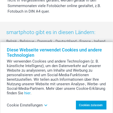
nicht in Vergessenheit geraten, werden gerade in den
Sommermonaten viele Fotobücher online gestaltet, z.B.
Fotobuch in DIN A4 quer.
smartphoto gibt es in diesen Ländern:
België
-
Belgique
-
Danmark
-
Deutschland
-
France
-
Ireland
-
Nederland
-
Norge
-
Österreich
-
Schweiz
-
Suisse
-
Diese Webseite verwendet Cookies und andere
Switzerland
-
Suomi
-
Sverige
-
United Kingdom
-
Technologien
Other Countries
Wir verwenden Cookies und andere Technologien (z. B.
künstliche Intelligenz), um den Datenverkehr auf unserer
Website zu analysieren, um Inhalte und Werbung zu
personalisieren und um Social-Media-Funktionen
Alle Preise verstehen sich in EURO (€) inkl. MwSt. und zzgl. Versandkosten.
bereitzustellen. Wir teilen auch Informationen über Ihre
Nutzung unserer Website mit unseren Analyse-, Werbe- und
Social-Media-Partnern. Mehr über unsere Cookie-Erklärung
finden Sie
hier
.
© smartphoto Group. Alle Rechte vorbehalten.
Cookie Einstellungen
Cookies zulassen