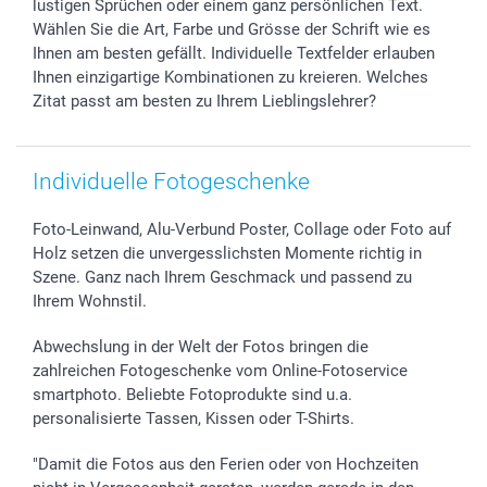
B2B smartbusiness
Geburt
Sitemap
lustigen Sprüchen oder einem ganz persönlichen Text.
Widerrufsrecht
Zu allen Anlässen
Status der Bestellung
Wählen Sie die Art, Farbe und Grösse der Schrift wie es
Ihnen am besten gefällt. Individuelle Textfelder erlauben
smartfriends
Ihnen einzigartige Kombinationen zu kreieren. Welches
smartgarantie
Zitat passt am besten zu Ihrem Lieblingslehrer?
smartbonus
Individuelle Fotogeschenke
Foto-Leinwand, Alu-Verbund Poster, Collage oder Foto auf
Holz setzen die unvergesslichsten Momente richtig in
Szene. Ganz nach Ihrem Geschmack und passend zu
Ihrem Wohnstil.
Abwechslung in der Welt der Fotos bringen die
zahlreichen Fotogeschenke vom Online-Fotoservice
smartphoto. Beliebte Fotoprodukte sind u.a.
personalisierte Tassen, Kissen oder T-Shirts.
"Damit die Fotos aus den Ferien oder von Hochzeiten