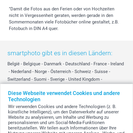
"Damit die Fotos aus den Ferien oder von Hochzeiten
nicht in Vergessenheit geraten, werden gerade in den
Sommermonaten viele Fotobücher online gestaltet, z.B.
Fotobuch in DIN A4 quer.
smartphoto gibt es in diesen Ländern:
België
-
Belgique
-
Danmark
-
Deutschland
-
France
-
Ireland
-
Nederland
-
Norge
-
Österreich
-
Schweiz
-
Suisse
-
Switzerland
-
Suomi
-
Sverige
-
United Kingdom
-
Other Countries
Diese Webseite verwendet Cookies und andere
Technologien
Wir verwenden Cookies und andere Technologien (z. B.
Alle Preise verstehen sich in EURO (€) inkl. MwSt. und zzgl. Versandkosten.
künstliche Intelligenz), um den Datenverkehr auf unserer
Website zu analysieren, um Inhalte und Werbung zu
personalisieren und um Social-Media-Funktionen
bereitzustellen. Wir teilen auch Informationen über Ihre
© smartphoto Group. Alle Rechte vorbehalten.