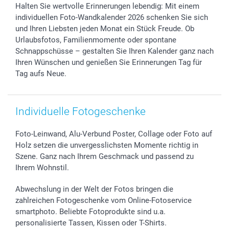
Halten Sie wertvolle Erinnerungen lebendig: Mit einem
Geschenk-Gutscheine (PDF)
Partnerprogramme
Hochzeit
72h Lieferung
individuellen Foto-Wandkalender 2026 schenken Sie sich
Investor Relations
Geburtstag
Zahlungsmöglichkeiten
und Ihren Liebsten jeden Monat ein Stück Freude. Ob
B2B smartbusiness
Geburt
Sitemap
Urlaubsfotos, Familienmomente oder spontane
Widerrufsrecht
Zu allen Anlässen
Status der Bestellung
Schnappschüsse – gestalten Sie Ihren Kalender ganz nach
Ihren Wünschen und genießen Sie Erinnerungen Tag für
smartfriends
Tag aufs Neue.
smartgarantie
smartbonus
Individuelle Fotogeschenke
Foto-Leinwand, Alu-Verbund Poster, Collage oder Foto auf
Holz setzen die unvergesslichsten Momente richtig in
Szene. Ganz nach Ihrem Geschmack und passend zu
Ihrem Wohnstil.
Abwechslung in der Welt der Fotos bringen die
zahlreichen Fotogeschenke vom Online-Fotoservice
smartphoto. Beliebte Fotoprodukte sind u.a.
personalisierte Tassen, Kissen oder T-Shirts.