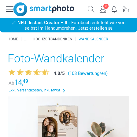
🪄
NEU: Instant Creator
– Ihr Fotobuch entsteht wie von
selbst im Handumdrehen. Jetzt erstellen 📖
HOME
HOCHZEITSANDENKEN
WANDKALENDER
Foto-Wandkalender
4.8
/
5
(108 Bewertung/en)
14,
49
Ab
Exkl. Versandkosten, inkl. MwSt