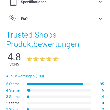
Spezifikationen
FAQ
Trusted Shops
Produktbewertungen
4.8
VON
5
Alle Bewertungen (108)
5 Sterne
95
Wenn Sie einen kleinen, schmalen Wandkalender
4 Sterne
6
benötigen, entscheiden Sie sich für den Küchen-
Kalender, der 14 cm breit und 30 cm hoch ist. Hierbei
3 Sterne
4
handelt es sich um eine kompakte und praktische
2 Sterne
0
Option.
Wenn Sie ein Standardformat bevorzugen, entscheiden
1 Stern
3