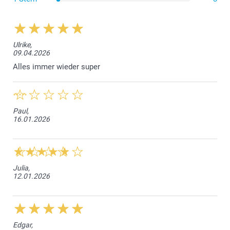
Sie sich für unseren Wandkalender A4, der 21 cm breit
und 29,7 cm hoch ist.
Für einen grossen Wandkalender wählen Sie den
Wandkalender A3, der im Hoch- oder Querformat
erhältlich ist, oder den ""Klappkalender"", der an der
Ulrike,
09.04.2026
Wand aufgehängt einem A2-Wandkalender entspricht.
Dies ist der grösste unserer Wandkalender, mit einer
Alles immer wieder super
Breite von 29,7 cm und einer Höhe von 42 cm!
Der quadratische Wandkalender mit den Massen 29cm
x 29cm ist auch wegen seiner eleganten Proportionen
und seines modernen Designs sehr beliebt.
Paul,
16.01.2026
Julia,
12.01.2026
Edgar,