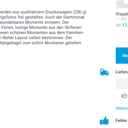
erden aus qualitativem Druckerpapier (250 g)
Klapp
ingsfotos frei gestalten. Auch der Startmonat
29,7
le wunderbaren Momente erinnern. Der
Ab
17
 Ferien, lustige Momente aus den Skiferien
iteren schönen Momenten aus dem Familien-
im Reiter Layout selbst bestimmen. Der
hängebügel zum sofort Montieren geliefert.
We
Liefer
Weiter
Fehle