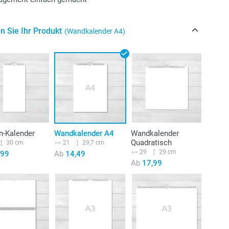
n Sie Ihr Produkt
(Wandkalender A4)
n-Kalender
Wandkalender A4
Wandkalender
Quadratisch
30 cm
21
29,7 cm
29
29 cm
,99
Ab
14,49
Ab
17,99