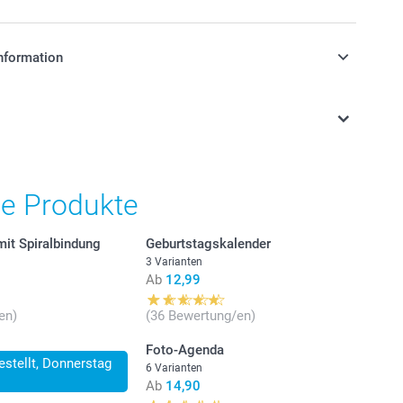
nformation
stehen sich in EURO (€) inkl. MwSt. und zzgl.
.
he Produkte
mit Spiralbindung
Geburtstagskalender
3 Varianten
Ab
12,99
en)
(36 Bewertung/en)
 einen kleinen, schmalen Wandkalender benötigen,
Foto-Agenda
den Sie sich für den Küchen-Kalender, der 14 cm breit und
estellt, Donnerstag
ch ist. Hierbei handelt es sich um eine kompakte und
6 Varianten
he Option.
Ab
14,90
 ein Standardformat bevorzugen, entscheiden Sie sich für