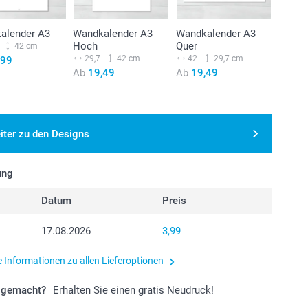
kalender A3
Wandkalender A3
Wandkalender A3
Hoch
Quer
42 cm
29,7
42 cm
42
29,7 cm
,99
Ab
19,49
Ab
19,49
iter zu den Designs
ung
Datum
Preis
17.08.2026
3,99
e Informationen zu allen Lieferoptionen
r gemacht?
Erhalten Sie einen gratis Neudruck!