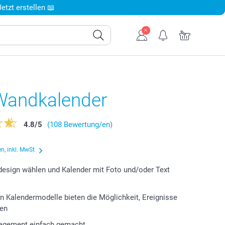
tzt erstellen 📖
Wandkalender
4.8
/
5
(108 Bewertung/en)
n, inkl. MwSt
design wählen und Kalender mit Foto und/oder Text
n Kalendermodelle bieten die Möglichkeit, Ereignisse
gen
gement einfach gemacht