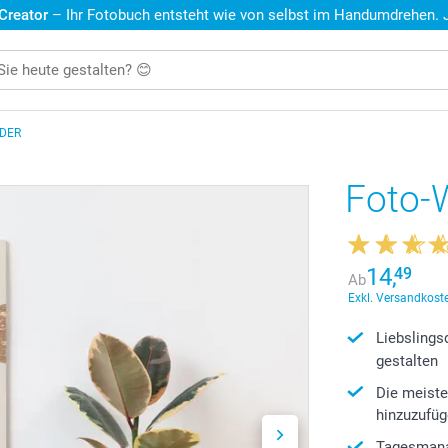
 Creator
– Ihr Fotobuch entsteht wie von selbst im Handumdrehen. Je
DER
Foto-
14,
49
Ab
Exkl. Versandkoste
Liebslings
gestalten
Die meiste
hinzuzufü
Tagesmana