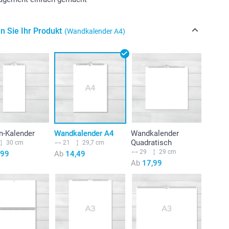
n Sie Ihr Produkt
(Wandkalender A4)
n-Kalender
Wandkalender A4
Wandkalender
Quadratisch
30 cm
21
29,7 cm
29
29 cm
,99
Ab
14,49
Ab
17,99