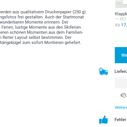
erden aus qualitativem Druckerpapier (250 g)
Klapp
ingsfotos frei gestalten. Auch der Startmonat
29,7
le wunderbaren Momente erinnern. Der
Ab
17
 Ferien, lustige Momente aus den Skiferien
iteren schönen Momenten aus dem Familien-
im Reiter Layout selbst bestimmen. Der
hängebügel zum sofort Montieren geliefert.
We
Liefer
Weiter
Fehle