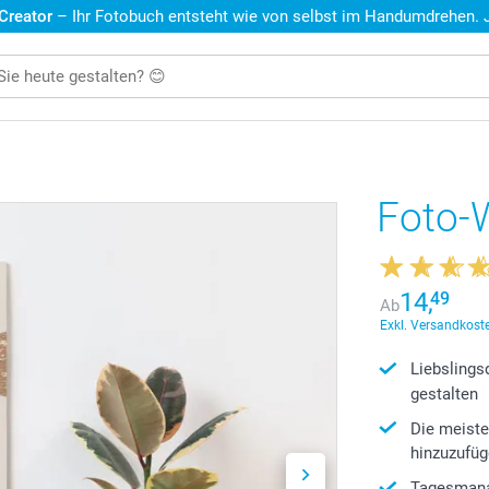
 Creator
– Ihr Fotobuch entsteht wie von selbst im Handumdrehen. Je
Foto-
14,
49
Ab
Exkl. Versandkoste
Liebslings
gestalten
Die meiste
hinzuzufü
Tagesmana