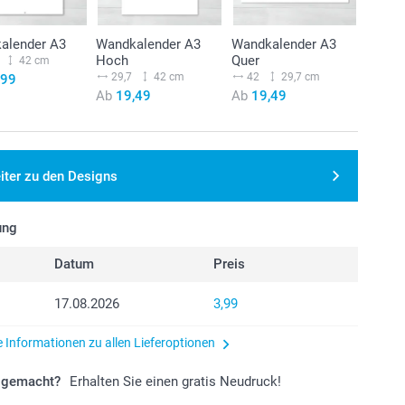
kalender A3
Wandkalender A3
Wandkalender A3
Hoch
Quer
42 cm
29,7
42 cm
42
29,7 cm
,99
Ab
19,49
Ab
19,49
iter zu den Designs
ung
Datum
Preis
17.08.2026
3,99
e Informationen zu allen Lieferoptionen
r gemacht?
Erhalten Sie einen gratis Neudruck!