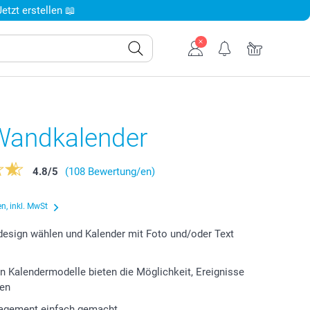
tzt erstellen 📖
Wandkalender
4.8
/
5
(108 Bewertung/en)
n, inkl. MwSt
design wählen und Kalender mit Foto und/oder Text
n Kalendermodelle bieten die Möglichkeit, Ereignisse
gen
gement einfach gemacht