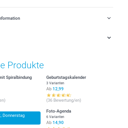
nformation
stehen sich in EURO (€) inkl. MwSt. und zzgl.
.
he Produkte
mit Spiralbindung
Geburtstagskalender
3 Varianten
Ab
12,99
en)
(36 Bewertung/en)
 einen kleinen, schmalen Wandkalender benötigen,
Foto-Agenda
den Sie sich für den Küchen-Kalender, der 14 cm breit und
lt, Donnerstag
ch ist. Hierbei handelt es sich um eine kompakte und
6 Varianten
he Option.
Ab
14,90
 ein Standardformat bevorzugen, entscheiden Sie sich für