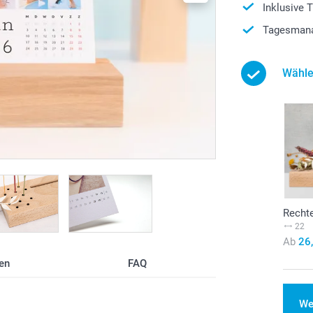
Inklusive 
Tagesmana
Wähle
Recht
22
Ab
26
en
FAQ
We