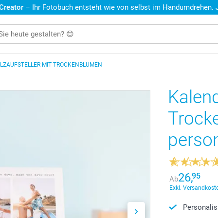
 Creator
– Ihr Fotobuch entsteht wie von selbst im Handumdrehen. Je
OLZAUFSTELLER MIT TROCKENBLUMEN
Kalend
Trock
person
26,
95
Ab
Exkl. Versandkoste
Personalis