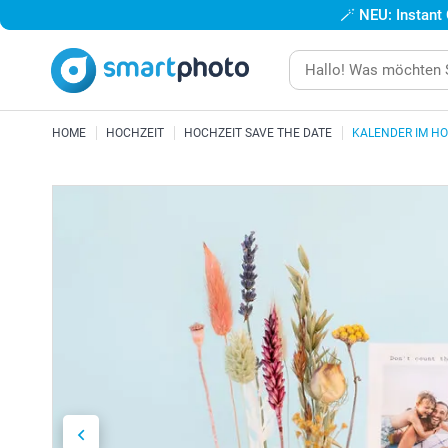
🪄
NEU: Instant
HOME
HOCHZEIT
HOCHZEIT SAVE THE DATE
KALENDER IM H