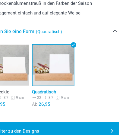
Trockenblumenstrauß in den Farben der Saison
gement einfach und auf elegante Weise
n Sie eine Form
(Quadratisch)
eckig
Quadratisch
3,7
22
3,7
9 cm
9 cm
,95
Ab
26,95
iter zu den Designs