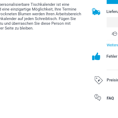
personalisierbare Tischkalender ist eine
d eine einzigartige Möglichkeit, Ihre Termine
Liefer
trockneten Blumen werden Ihren Arbeitsbereich
alender auf jeden Schreibtisch. Fügen Sie
nzu und überraschen Sie diese Person mit
r Seite zu bleiben.
Weiter
Fehle
Preisi
Alle Preise ver
FAQ
Versandkosten