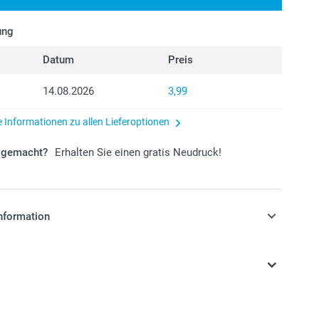
ung
Datum
Preis
14.08.2026
3,99
e Informationen zu allen Lieferoptionen
r gemacht?
Erhalten Sie einen gratis Neudruck!
nformation
stehen sich in EURO (€) inkl. MwSt. und zzgl.
.