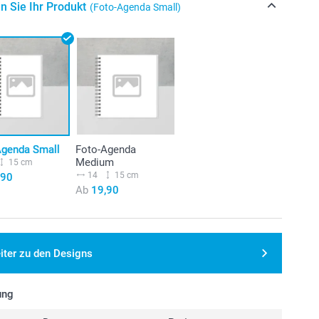
n Sie Ihr Produkt
(Foto-Agenda Small)
Agenda Small
Foto-Agenda
Medium
15 cm
14
15 cm
,90
Ab
19,90
iter zu den Designs
ung