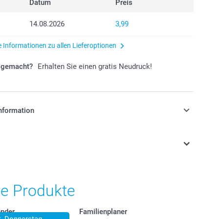
Datum
Preis
14.08.2026
3,99
e Informationen zu allen Lieferoptionen
r gemacht?
Erhalten Sie einen gratis Neudruck!
nformation
stehen sich in EURO (€) inkl. MwSt. und zzgl.
.
he Produkte
nder
Familienplaner
lt, Donnerstag