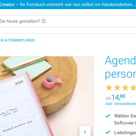
 Creator
– Ihr Fotobuch entsteht wie von selbst im Handumdrehen. Je
DA & TERMINPLANER
Agend
person
14,
90
Ab
Exkl. Versandkoste
Wählen Si
Softcover 
Liebslings