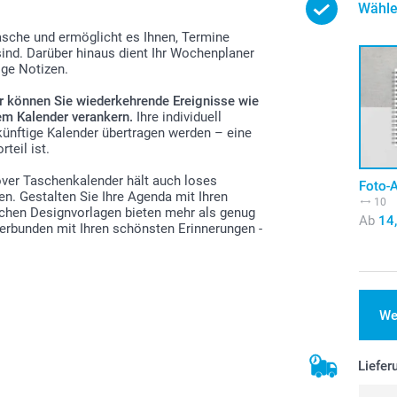
Wähle
asche und ermöglicht es Ihnen, Termine
sind. Darüber hinaus dient Ihr Wochenplaner
ige Notizen.
or können Sie wiederkehrende Ereignisse wie
em Kalender verankern.
Ihre individuell
künftige Kalender übertragen werden – eine
teil ist.
er Taschenkalender hält auch loses
Foto-
n. Gestalten Sie Ihre Agenda mit Ihren
10
chen Designvorlagen bieten mehr als genug
Ab
14
e verbunden mit Ihren schönsten Erinnerungen -
We
Liefer