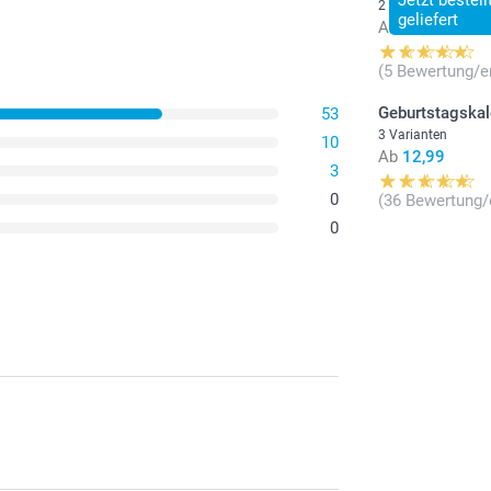
2 Varianten
geliefert
Ab
12,95
(5 Bewertung/e
Geburtstagskal
53
3 Varianten
10
Ab
12,99
3
0
(36 Bewertung/
0