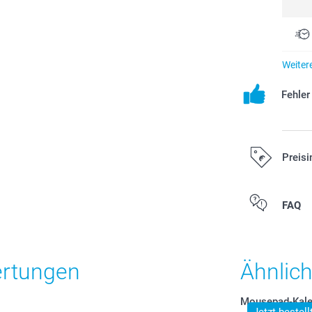
Weiter
Fehle
Preisi
Alle Preise ver
FAQ
Versandkosten
ertungen
Ähnlic
Mousepad-Kale
Jetzt bestel