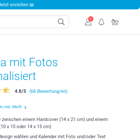
tzt erstellen 📖
a mit Fotos
alisiert
4.8
/
5
(66 Bewertung/en)
n, inkl. MwSt
e zwischen einem Hardcover (14 x 21 cm) und einem
(10 x 15 oder 14 x 15 cm)
design wählen und Kalender mit Foto und/oder Text