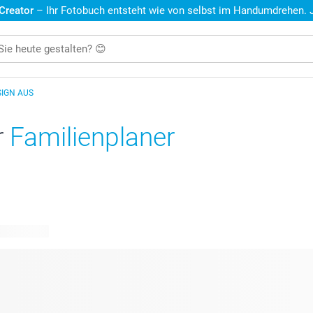
 Creator
– Ihr Fotobuch entsteht wie von selbst im Handumdrehen. Je
SIGN AUS
r
Familienplaner
re Designs