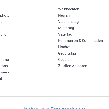
Weihnachten
photo
Neujahr
it
Valentinstag
Muttertag
rung
Vatertag
Kommunion & Konfirmation
Hochzeit
Geburtstag
ramme
Geburt
tions
Zu allen Anlässen
siness
ht