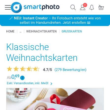
🪄
NEU: Instant Creator
– Ihr Fotobuch entsteht wie von
selbst im Handumdrehen. Jetzt erstellen 📖
HOME
WEIHNACHTSKARTEN
GRUSSKARTEN
Klassische
Weihnachtskarten
4.7
/
5
(279 Bewertung/en)
0,
69
Ab
Exkl. Versandkosten, inkl. MwSt