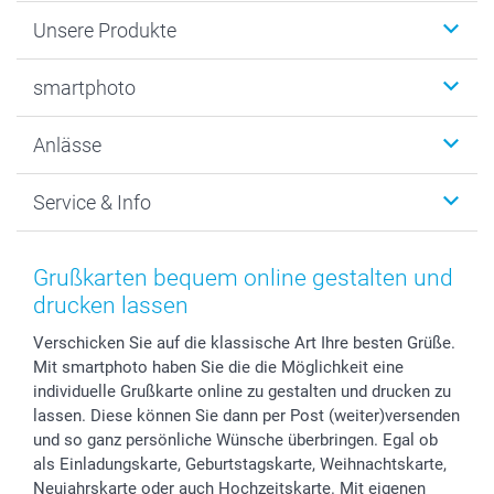
Unsere Produkte
Fotobücher
smartphoto
Fotogeschenke
Wanddekoration
Über uns
Anlässe
MyNameBook
Warum smartphoto
Foto-Grusskarten
Nachhaltigkeit
Weihnachten
Service & Info
Fotoabzüge, Fotos als Buch & Poster
Datenschutz
Neujahr
Smartphone & Tablet Cases
Cookie-Erklärung
Valentinstag
Kontakt & FAQ
Zubehör & Material
AGB
Muttertag
Anmelden /Registrieren
Grußkarten bequem online gestalten und
Foto-Kalender & Agenden
Impressum
Vatertag
Preise und Versandkosten
drucken lassen
Sticker & Etiketten
Presse
Kommunion & Konfirmation
Lieferfristen
Verschicken Sie auf die klassische Art Ihre besten Grüße.
Geschenk-Gutscheine (PDF)
Partnerprogramme
Hochzeit
72h Lieferung
Mit smartphoto haben Sie die die Möglichkeit eine
Investor Relations
Geburtstag
Zahlungsmöglichkeiten
individuelle Grußkarte online zu gestalten und drucken zu
B2B smartbusiness
Geburt
Sitemap
lassen. Diese können Sie dann per Post (weiter)versenden
Widerrufsrecht
Zu allen Anlässen
Status der Bestellung
und so ganz persönliche Wünsche überbringen. Egal ob
als Einladungskarte, Geburtstagskarte, Weihnachtskarte,
smartfriends
Neujahrskarte oder auch Hochzeitskarte. Mit eigenen