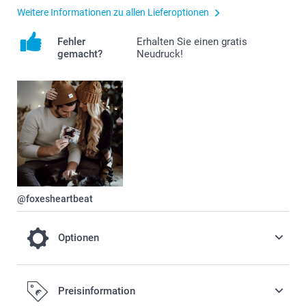
Weitere Informationen zu allen Lieferoptionen
Fehler
Erhalten Sie einen gratis
gemacht?
Neudruck!
@foxesheartbeat
Optionen
Mit Glitzerpapier oder matt-strukturiertem
Preisinformation
Papier wirkt Ihre Grußkarte besonders