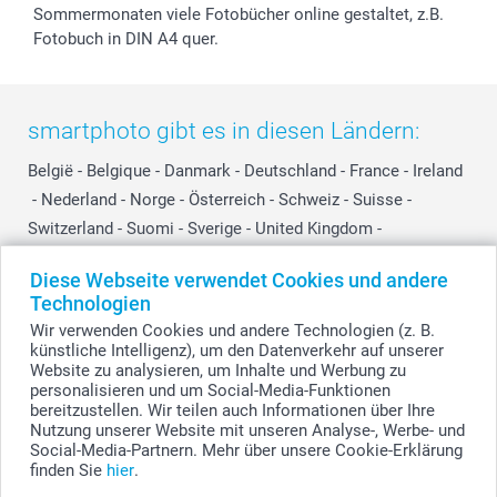
Sommermonaten viele Fotobücher online gestaltet, z.B.
Fotobuch in DIN A4 quer.
smartphoto gibt es in diesen Ländern:
België
-
Belgique
-
Danmark
-
Deutschland
-
France
-
Ireland
-
Nederland
-
Norge
-
Österreich
-
Schweiz
-
Suisse
-
Switzerland
-
Suomi
-
Sverige
-
United Kingdom
-
Other Countries
Diese Webseite verwendet Cookies und andere
Technologien
Wir verwenden Cookies und andere Technologien (z. B.
Alle Preise verstehen sich in EURO (€) inkl. MwSt. und zzgl. Versandkosten.
künstliche Intelligenz), um den Datenverkehr auf unserer
Website zu analysieren, um Inhalte und Werbung zu
personalisieren und um Social-Media-Funktionen
bereitzustellen. Wir teilen auch Informationen über Ihre
© smartphoto Group. Alle Rechte vorbehalten.
Nutzung unserer Website mit unseren Analyse-, Werbe- und
Social-Media-Partnern. Mehr über unsere Cookie-Erklärung
finden Sie
hier
.