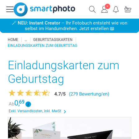
🪄
NEU: Instant Creator
– Ihr Fotobuch entsteht wie von
selbst im Handumdrehen. Jetzt erstellen 📖
HOME
GEBURTSTAGSKARTEN
EINLADUNGSKARTEN ZUM GEBURTSTAG
Einladungskarten zum
Geburtstag
4.7
/
5
(279 Bewertung/en)
0,
69
Ab
Exkl. Versandkosten, inkl. MwSt