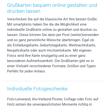
Zubehör & Material
AGB
Muttertag
Anmelden /Registrieren
Grußkarten bequem online gestalten und
Foto-Kalender & Agenden
Impressum
Vatertag
Preise und Versandkosten
drucken lassen
Sticker & Etiketten
Presse
Kommunion & Konfirmation
Lieferfristen
Verschicken Sie auf die klassische Art Ihre besten Grüße.
Geschenk-Gutscheine (PDF)
Partnerprogramme
Hochzeit
72h Lieferung
Mit smartphoto haben Sie die die Möglichkeit eine
Investor Relations
Geburtstag
Zahlungsmöglichkeiten
individuelle Grußkarte online zu gestalten und drucken zu
B2B smartbusiness
Geburt
Sitemap
lassen. Diese können Sie dann per Post (weiter)versenden
Widerrufsrecht
Zu allen Anlässen
Status der Bestellung
und so ganz persönliche Wünsche überbringen. Egal ob
als Einladungskarte, Geburtstagskarte, Weihnachtskarte,
smartfriends
Neujahrskarte oder auch Hochzeitskarte. Mit eigenen
smartgarantie
Fotos wird Ihre Karte einzigartig und zu einer ganz
smartbonus
besonderen Aufmerksamkeit. Die Grußkarten gibt es in
einer Vielzahl verschiedener Formate, Größen und Typen.
Perfekt für jeden Anlass.
Individuelle Fotogeschenke
Foto-Leinwand, Alu-Verbund Poster, Collage oder Foto auf
Holz setzen die unvergesslichsten Momente richtig in