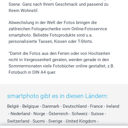
Szene. Ganz nach Ihrem Geschmack und passend zu
Ihrem Wohnstil.
Abwechslung in der Welt der Fotos bringen die
zahlreichen Fotogeschenke vom Online-Fotoservice
smartphoto. Beliebte Fotoprodukte sind u.a.
personalisierte Tassen, Kissen oder T-Shirts.
"Damit die Fotos aus den Ferien oder von Hochzeiten
nicht in Vergessenheit geraten, werden gerade in den
Sommermonaten viele Fotobücher online gestaltet, z.B.
Fotobuch in DIN A4 quer.
smartphoto gibt es in diesen Ländern:
België
-
Belgique
-
Danmark
-
Deutschland
-
France
-
Ireland
-
Nederland
-
Norge
-
Österreich
-
Schweiz
-
Suisse
-
Switzerland
-
Suomi
-
Sverige
-
United Kingdom
-
Other Countries