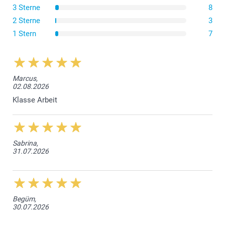
Braunes Kraftpapier
3 Sterne
8
2 Sterne
3
Papier 160 g
1 Stern
7
Luxuriöses Weiss
Glitzerndes Papier 120 g
Marcus,
02.08.2026
Glitzernd Weiss
Glitzernd Silber
Klasse Arbeit
Glitzernd Blau
Glitzernd Gold
Kuvert mit dreieckiger Verschlusslasche
Sabrina,
31.07.2026
Begüm,
30.07.2026