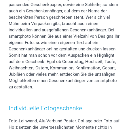
Geschenk-Gutscheine (PDF)
Partnerprogramme
Hochzeit
72h Lieferung
passendes Geschenkpapier, sowie eine Schleife, sondern
Investor Relations
Geburtstag
Zahlungsmöglichkeiten
auch ein Geschenkanhänger, auf dem der Name der
B2B smartbusiness
Geburt
Sitemap
beschenkten Person geschrieben steht. Wer sich viel
Widerrufsrecht
Zu allen Anlässen
Status der Bestellung
Mühe beim Verpacken gibt, braucht auch einen
individuellen und ausgefallenen Geschenkanhänger. Bei
smartfriends
smartphoto können Sie aus einer Vielzahl von Designs Ihr
smartgarantie
eigenes Foto, sowie einen eigenen Text auf ein
smartbonus
Geschenkanhänger online gestalten und drucken lassen.
Somit hat man schon vor dem Auspacken ein Highlight
auf dem Geschenk. Egal ob Geburtstag, Hochzeit, Taufe,
Weihnachten, Ostern, Kommunion, Konfirmation, Geburt,
Jubiläen oder vieles mehr, entdecken Sie die unzähligen
Möglichkeiten einen Geschenkanhänger von smartphoto
zu gestalten.
Individuelle Fotogeschenke
Foto-Leinwand, Alu-Verbund Poster, Collage oder Foto auf
Holz setzen die unvergesslichsten Momente richtig in