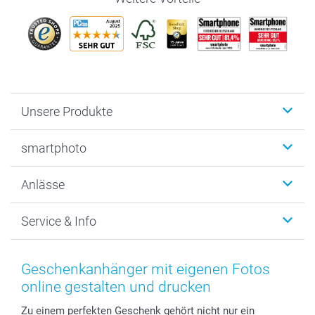
Unsere Produkte
Fotobücher
smartphoto
Fotogeschenke
Wanddekoration
Über uns
Anlässe
MyNameBook
Warum smartphoto
Foto-Grusskarten
Nachhaltigkeit
Weihnachten
Service & Info
Fotoabzüge, Fotos als Buch & Poster
Datenschutz
Neujahr
Smartphone & Tablet Cases
Cookie-Erklärung
Valentinstag
Kontakt & FAQ
Zubehör & Material
AGB
Muttertag
Anmelden /Registrieren
Geschenkanhänger mit eigenen Fotos
Foto-Kalender & Agenden
Impressum
Vatertag
Preise und Versandkosten
online gestalten und drucken
Sticker & Etiketten
Presse
Kommunion & Konfirmation
Lieferfristen
Zu einem perfekten Geschenk gehört nicht nur ein