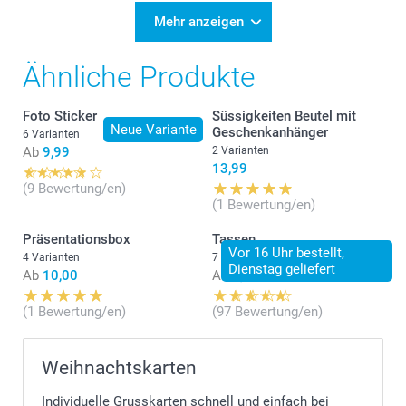
Mehr anzeigen
Ähnliche Produkte
Foto Sticker
Süssigkeiten Beutel mit
Neue Variante
Geschenkanhänger
6 Varianten
Ab
9,99
2 Varianten
13,99
(9 Bewertung/en)
(1 Bewertung/en)
Präsentationsbox
Tassen
Vor 16 Uhr bestellt,
4 Varianten
7 Varianten
Dienstag geliefert
Ab
10,00
Ab
9,95
(1 Bewertung/en)
(97 Bewertung/en)
Weihnachtskarten
Individuelle Grusskarten schnell und einfach bei