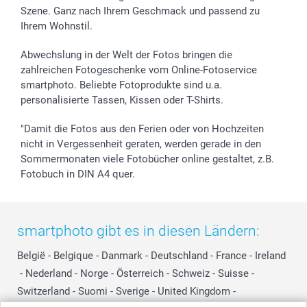
Szene. Ganz nach Ihrem Geschmack und passend zu
Ihrem Wohnstil.
Abwechslung in der Welt der Fotos bringen die
zahlreichen Fotogeschenke vom Online-Fotoservice
smartphoto. Beliebte Fotoprodukte sind u.a.
personalisierte Tassen, Kissen oder T-Shirts.
"Damit die Fotos aus den Ferien oder von Hochzeiten
nicht in Vergessenheit geraten, werden gerade in den
Sommermonaten viele Fotobücher online gestaltet, z.B.
Fotobuch in DIN A4 quer.
smartphoto gibt es in diesen Ländern:
België
-
Belgique
-
Danmark
-
Deutschland
-
France
-
Ireland
-
Nederland
-
Norge
-
Österreich
-
Schweiz
-
Suisse
-
Switzerland
-
Suomi
-
Sverige
-
United Kingdom
-
Other Countries