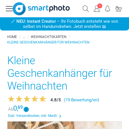
🪄
NEU: Instant Creator
– Ihr Fotobuch entsteht wie von
selbst im Handumdrehen. Jetzt erstellen 📖
HOME
WEIHNACHTSKARTEN
KLEINE GESCHENKANHÄNGER FÜR WEIHNACHTEN
Kleine
Geschenkanhänger für
Weihnachten
4.8
/
5
(19 Bewertung/en)
0,
69
Ab
Exkl. Versandkosten, inkl. MwSt