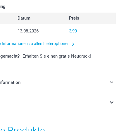
ung
Datum
Preis
13.08.2026
3,99
e Informationen zu allen Lieferoptionen
r gemacht?
Erhalten Sie einen gratis Neudruck!
nformation
stehen sich in EURO (€) inkl. MwSt. und zzgl.
.
he Produkte