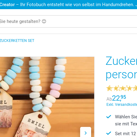
 Creator
– Ihr Fotobuch entsteht wie von selbst im Handumdrehen. Je
ZUCKERKETTEN SET
Zucker
person
22,
95
Ab
Exkl. Versandkoste
Wählen Sie
sie mit Te
Set mit 12