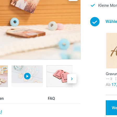
Kleine Mon
Wähle
Gravu
3
Ab
17
en
FAQ
We
!