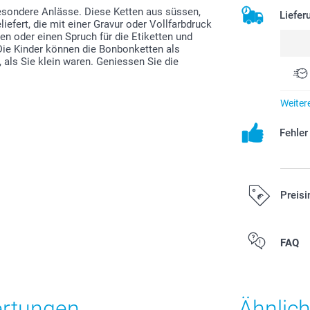
besondere Anlässe. Diese Ketten aus süssen,
Liefer
efert, die mit einer Gravur oder Vollfarbdruck
n oder einen Spruch für die Etiketten und
 Die Kinder können die Bonbonketten als
als Sie klein waren. Geniessen Sie die
Weiter
Fehle
Preisi
Alle Preise ver
FAQ
Versandkosten
ertungen
Ähnlic