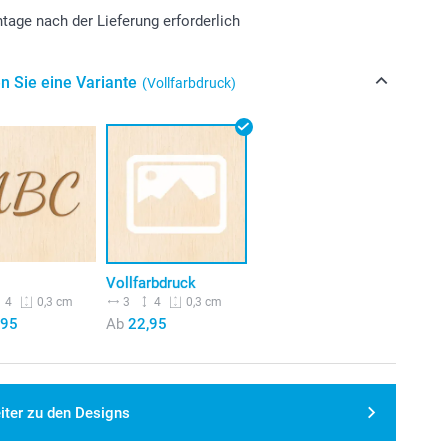
tage nach der Lieferung erforderlich
n Sie eine Variante
(Vollfarbdruck)
r
Vollfarbdruck
4
3
4
0,3 cm
0,3 cm
,95
Ab
22,95
iter zu den Designs