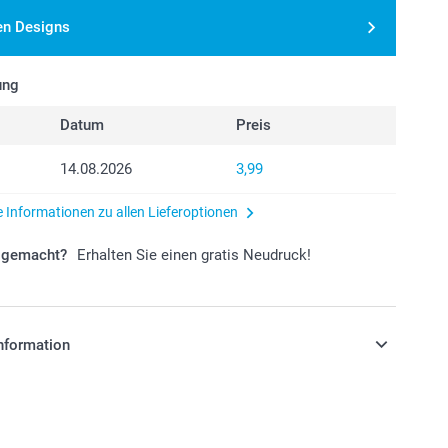
en Designs
ung
Datum
Preis
14.08.2026
3,99
e Informationen zu allen Lieferoptionen
r gemacht?
Erhalten Sie einen gratis Neudruck!
nformation
stehen sich in EURO (€) inkl. MwSt. und zzgl.
.