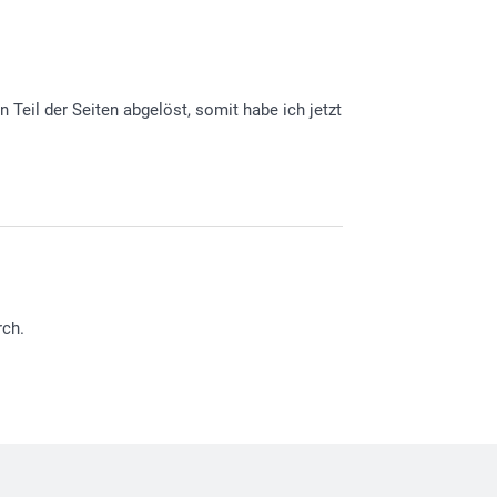
n Teil der Seiten abgelöst, somit habe ich jetzt
en Sie bitte direkt mit unserem Kundenservice
rüsse, smartphoto AG
rch.