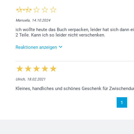
Manuela,
14.10.2024
ich wollte heute das Buch verpacken, leider hat sich dann ei
2 Teile. Kann ich so leider nicht verschenken.
Reaktionen anzeigen
18.10.2024
Liebe Kundin, Das tut uns sehr leid. Für Ersatz nehm
Kontakt auf: contact@smartphoto.de, Freundliche G
Ulrich,
18.02.2021
Kleines, handliches und schönes Geschenk für Zwischendu
1