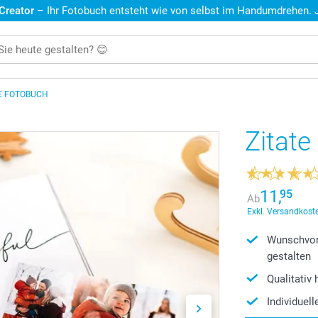
 Creator
– Ihr Fotobuch entsteht wie von selbst im Handumdrehen. Je
E FOTOBUCH
Zitat
11,
95
Ab
Exkl. Versandkoste
Wunschvor
gestalten
Qualitativ
Individuel