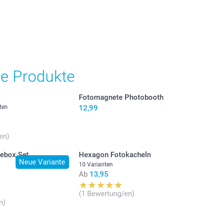
he Produkte
Fotomagnete Photobooth
ten
12,99
en)
eebox Set
Hexagon Fotokacheln
Neue Variante
10 Varianten
Ab
13,95
(1 Bewertung/en)
n)