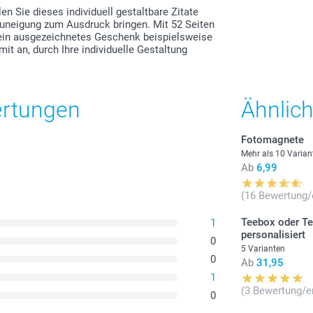
n Sie dieses individuell gestaltbare Zitate
Zuneigung zum Ausdruck bringen. Mit 52 Seiten
 ein ausgezeichnetes Geschenk beispielsweise
t an, durch Ihre individuelle Gestaltung
ertungen
Ähnlic
Fotomagnete
Mehr als 10 Varian
Ab
6,99
(16 Bewertung/
Teebox oder T
1
personalisiert
0
5 Varianten
0
Ab
31,95
1
(3 Bewertung/e
0