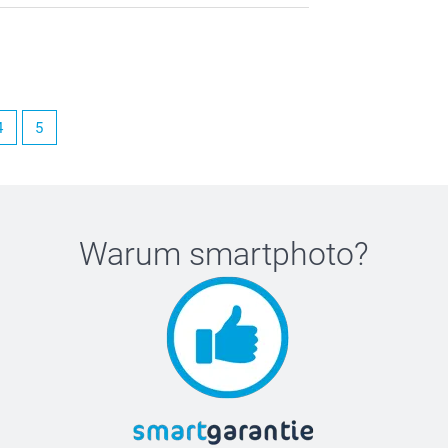
4
5
Warum
smartphoto
?