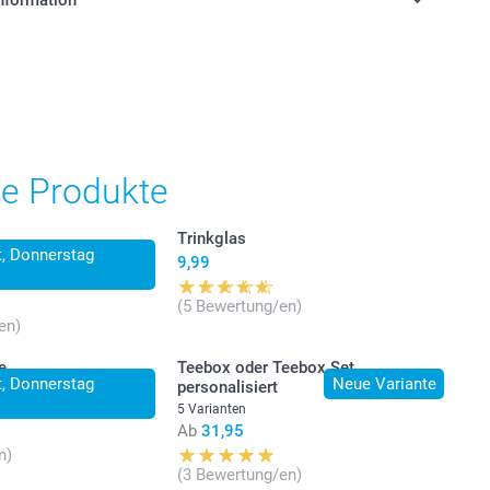
stehen sich in EURO (€) inkl. MwSt. und zzgl.
.
he Produkte
Trinkglas
lt, Donnerstag
9,99
(5 Bewertung/en)
en)
e
Teebox oder Teebox Set
lt, Donnerstag
Neue Variante
personalisiert
5 Varianten
Ab
31,95
n)
(3 Bewertung/en)