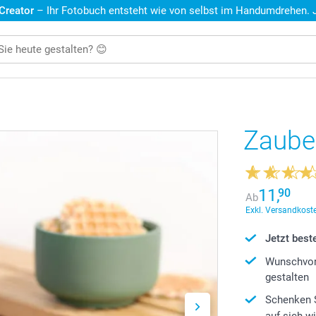
 Creator
– Ihr Fotobuch entsteht wie von selbst im Handumdrehen. Je
Zaube
11,
90
Ab
Exkl. Versandkoste
Jetzt beste
Wunschvor
gestalten
Schenken S
auf sich w