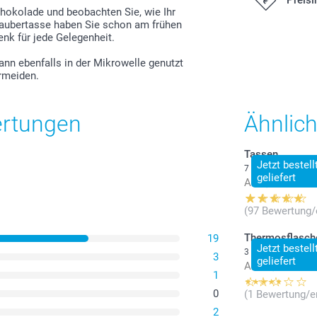
chokolade und beobachten Sie, wie Ihr
Zaubertasse haben Sie schon am frühen
enk für jede Gelegenheit.
Alle Preise ver
Versandkosten
ann ebenfalls in der Mikrowelle genutzt
ermeiden.
ertungen
Ähnlic
Tassen
Jetzt bestel
7 Varianten
geliefert
Ab
9,95
(97 Bewertung/
Thermosflasch
19
Jetzt bestel
3 Varianten
3
geliefert
Ab
23,95
1
0
(1 Bewertung/e
2