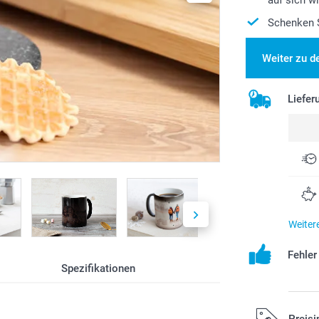
Schenken S
Weiter zu d
Liefer
Weiter
Fehle
Spezifikationen
Preisi