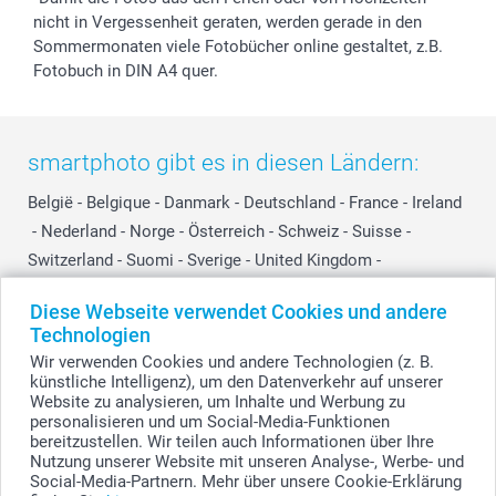
nicht in Vergessenheit geraten, werden gerade in den
Sommermonaten viele Fotobücher online gestaltet, z.B.
Fotobuch in DIN A4 quer.
smartphoto gibt es in diesen Ländern:
België
-
Belgique
-
Danmark
-
Deutschland
-
France
-
Ireland
-
Nederland
-
Norge
-
Österreich
-
Schweiz
-
Suisse
-
Switzerland
-
Suomi
-
Sverige
-
United Kingdom
-
Other Countries
Diese Webseite verwendet Cookies und andere
Technologien
Wir verwenden Cookies und andere Technologien (z. B.
Alle Preise verstehen sich in EURO (€) inkl. MwSt. und zzgl. Versandkosten.
künstliche Intelligenz), um den Datenverkehr auf unserer
Website zu analysieren, um Inhalte und Werbung zu
personalisieren und um Social-Media-Funktionen
bereitzustellen. Wir teilen auch Informationen über Ihre
© smartphoto Group. Alle Rechte vorbehalten.
Nutzung unserer Website mit unseren Analyse-, Werbe- und
Social-Media-Partnern. Mehr über unsere Cookie-Erklärung