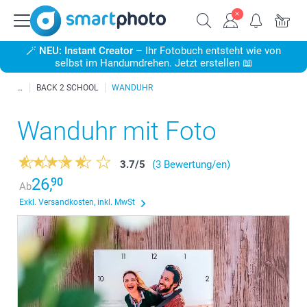
🪄
NEU: Instant Creator
– Ihr Fotobuch entsteht wie von
selbst im Handumdrehen. Jetzt erstellen 📖
BACK 2 SCHOOL
WANDUHR
Wanduhr mit Foto
3.7
/
5
(3 Bewertung/en)
26,
90
Ab
Exkl. Versandkosten, inkl. MwSt