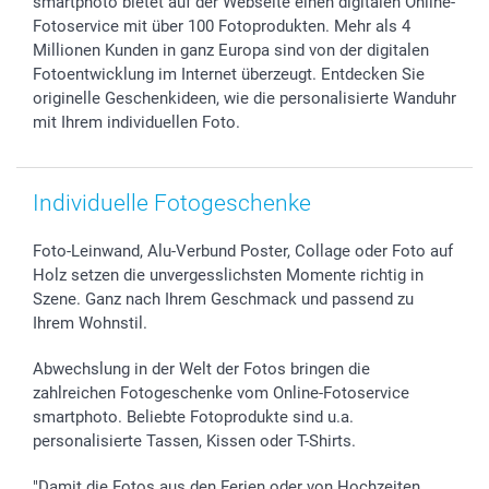
smartphoto bietet auf der Webseite einen digitalen Online-
Sticker & Etiketten
Presse
Kommunion & Konfirmation
Lieferfristen
Fotoservice mit über 100 Fotoprodukten. Mehr als 4
Geschenk-Gutscheine (PDF)
Partnerprogramme
Hochzeit
72h Lieferung
Millionen Kunden in ganz Europa sind von der digitalen
Investor Relations
Geburtstag
Zahlungsmöglichkeiten
Fotoentwicklung im Internet überzeugt. Entdecken Sie
B2B smartbusiness
Geburt
Sitemap
originelle Geschenkideen, wie die personalisierte Wanduhr
mit Ihrem individuellen Foto.
Widerrufsrecht
Zu allen Anlässen
Status der Bestellung
smartfriends
smartgarantie
Individuelle Fotogeschenke
smartbonus
Foto-Leinwand, Alu-Verbund Poster, Collage oder Foto auf
Holz setzen die unvergesslichsten Momente richtig in
Szene. Ganz nach Ihrem Geschmack und passend zu
Ihrem Wohnstil.
Abwechslung in der Welt der Fotos bringen die
zahlreichen Fotogeschenke vom Online-Fotoservice
smartphoto. Beliebte Fotoprodukte sind u.a.
personalisierte Tassen, Kissen oder T-Shirts.
"Damit die Fotos aus den Ferien oder von Hochzeiten