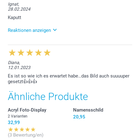
Ignat,
28.02.2024
Kaputt
Reaktionen anzeigen
07.03.2024
Liebe Kundin, es tut uns leid, dass Ihre Bestellung
beschädigt bei Ihnen eingetroffen ist. Bitte nehmen
Diana,
Sie doch für Ersatz mit unserem Kundenservice
12.01.2023
Kontakt auf: contact@smartphoto.de , Freundliche
Grüsse, smartphoto AG
Es ist so wie ich es erwartet habe…das Bild auch suuuuper
gesetzt👍👍👍
Ähnliche Produkte
Acryl Foto-Display
Namensschild
2 Varianten
20,95
32,99
(3 Bewertung/en)